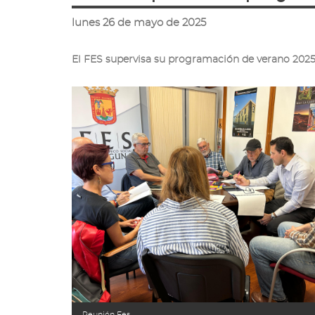
ir
a
lunes 26 de mayo de 2025
la
página
El FES supervisa su programación de verano 2025
de
inicio
Reunión Fes