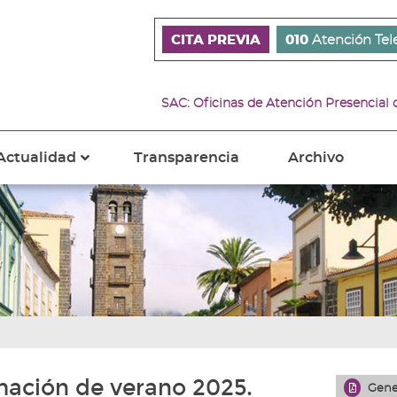
CITA PREVIA
010
Atención Tel
SAC: Oficinas de Atención Presencial
Actualidad
Transparencia
Archivo
???
s???
ader.toggle.subsections???
key.formatter.header.toggle.subsections???
mación de verano 2025.
Gene