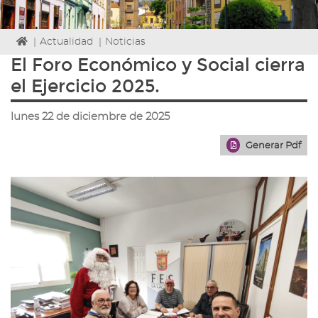
Icono
|
Actualidad
|
Noticias
de
El Foro Económico y Social cierra
Home
el Ejercicio 2025.
para
ir
a
lunes 22 de diciembre de 2025
la
página
Generar Pdf
de
inicio