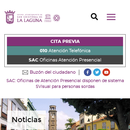
Ir
al
Ir
contenido
a
Ir
Buscador
Mostrar/o
principal
la
al
Ir
navegaci
de
cabecera
pie
al
principal
la
de
de
menú
página
la
la
principal
CITA PREVIA
(alt
página
página
(alt
+
(alt
(alt
+
010
Atención Telefónica
s)
+
+
u)
SAC
Oficinas Atención Presencial
c)
p)
???
???
???
Buzón del ciudadano
key.formatter.head
key.formatter
key.forma
SAC: Oficinas de Atención Presencial disponen de sistema
Ir
Ir
Ir
SVisual para personas sordas
a
a
a
nuestra
nuestra
nuestro
página
página
canal
de
de
de
Facebook
Twitter
Youtube
Noticias