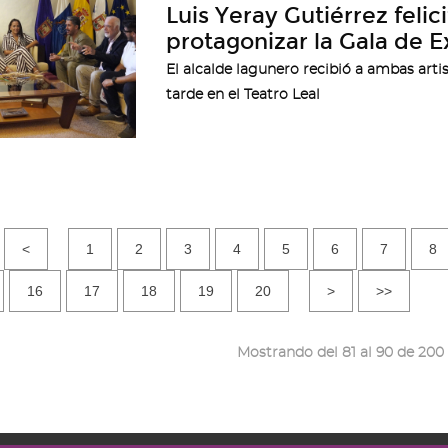
Luis Yeray Gutiérrez felic
protagonizar la Gala de E
El alcalde lagunero recibió a ambas artis
tarde en el Teatro Leal
<
1
2
3
4
5
6
7
8
16
17
18
19
20
>
>>
Mostrando del 81 al 90 de 200 