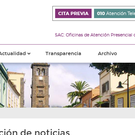
CITA PREVIA
010
Atención Tel
SAC: Oficinas de Atención Presencial
Actualidad
Transparencia
Archivo
???
s???
ader.toggle.subsections???
key.formatter.header.toggle.subsections???
ción de noticias