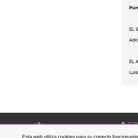
Pun
EL 
Ado
E
Luis
C/ O
38201 L
Esta web utiliza cookies para su correcto funcionamie