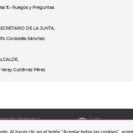
to 7.-
Ruegos y Preguntas.
SECRETARIO DE LA JUNTA,
lfo Cordobés Sánchez.
L ALCALDE,
 Yeray Gutiérrez Pérez
bispo Rey Redondo, 1.
a Laguna
nto. Al hacer clic en el botón "Aceptar todas las cookies", acep