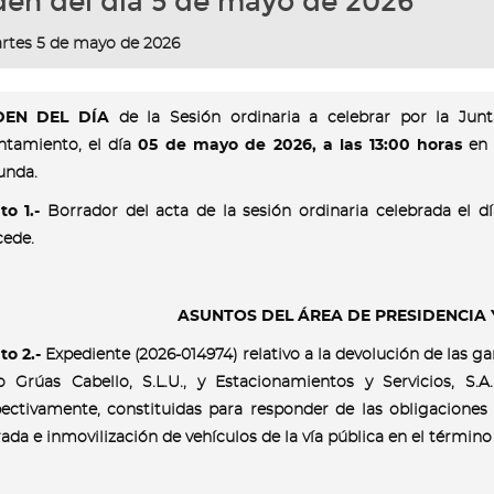
en del día 5 de mayo de 2026
rtes 5 de mayo de 2026
DEN DEL DÍA
de la Sesión ordinaria a celebrar por la Jun
ntamiento, el día
05 de mayo de 2026, a las 13:00 horas
en 
unda.
to 1.-
Borrador del acta de la sesión ordinaria celebrada el d
cede.
ASUNTOS DEL ÁREA DE PRESIDENCIA 
o 2.-
Expediente (2026-014974) relativo a la devolución de las gar
o Grúas Cabello, S.L.U., y Estacionamientos y Servicios, S.A
ectivamente, constituidas para responder de las obligaciones 
rada e inmovilización de vehículos de la vía pública en el términ