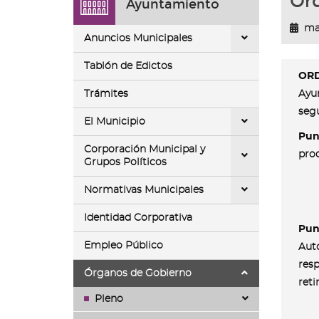
Ord
Ayuntamiento
ir
a
ma
la
Anuncios Municipales
página
de
Tablón de Edictos
inicio
OR
Trámites
Ayu
seg
El Municipio
Pun
Corporación Municipal y
pro
Grupos Políticos
Normativas Municipales
Identidad Corporativa
Punt
Empleo Público
Aut
resp
Órganos de Gobierno
reti
Pleno