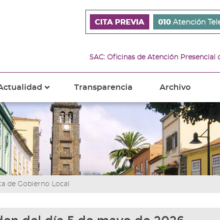
CITA PREVIA
010
Atención Tel
SAC: Oficinas de Atención Presencial
Actualidad
Transparencia
Archivo
???
s???
ader.toggle.subsections???
key.formatter.header.toggle.subsections???
ta de Gobierno Local