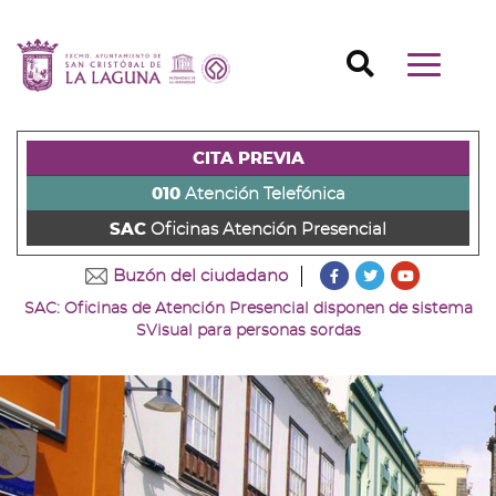
Ayuntamiento
Ir
al
Ir
de
contenido
a
Ir
Buscador
Mostrar/o
principal
la
al
Ir
San
navegaci
de
cabecera
pie
al
principal
Cristóbal
la
de
de
menú
página
la
la
principal
de
CITA PREVIA
(alt
página
página
(alt
+
(alt
(alt
+
La
010
Atención Telefónica
s)
+
+
u)
Laguna
SAC
Oficinas Atención Presencial
c)
p)
???
???
???
Buzón del ciudadano
key.formatter.head
key.formatter
key.forma
SAC: Oficinas de Atención Presencial disponen de sistema
Ir
Ir
Ir
SVisual para personas sordas
a
a
a
nuestra
nuestra
nuestro
página
página
canal
de
de
de
Facebook
Twitter
Youtube