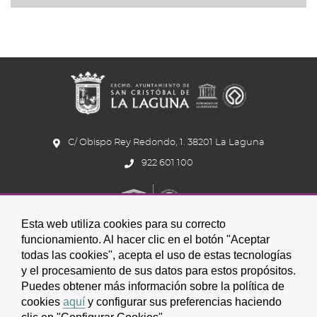
C/ Obispo Rey Redondo, 1. 38201 La Laguna
922 601 100
Esta web utiliza cookies para su correcto
funcionamiento. Al hacer clic en el botón "Aceptar
todas las cookies", acepta el uso de estas tecnologías
Icono
Icono
Icono
y el procesamiento de sus datos para estos propósitos.
Icono
Icono
Icono
Puedes obtener más información sobre la política de
circular
circular
circular
de
de
de
cookies
aquí
y configurar sus preferencias haciendo