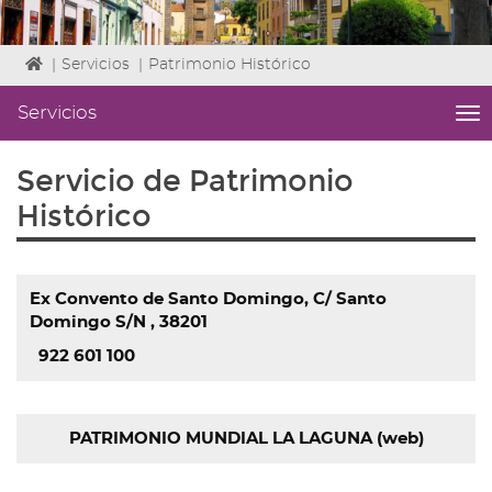
Icono
|
Servicios
|
Patrimonio Histórico
de
Home
Servicios
me
para
titl
ir
Me
Servicio de Patrimonio
a
lat
la
de
Histórico
página
áre
de
|
inicio
nav
Ser
Ex Convento de Santo Domingo, C/ Santo
Domingo S/N , 38201
922 601 100
PATRIMONIO MUNDIAL LA LAGUNA (web)