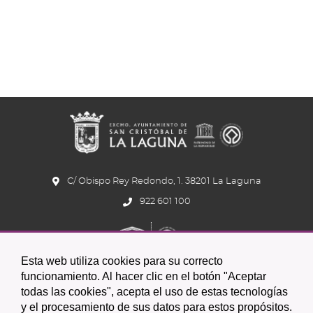
C/ Obispo Rey Redondo, 1. 38201 La Laguna
922 601 100
Esta web utiliza cookies para su correcto
funcionamiento. Al hacer clic en el botón "Aceptar
todas las cookies", acepta el uso de estas tecnologías
y el procesamiento de sus datos para estos propósitos.
Icono
Icono
Icono
Icono
Icono
Icono