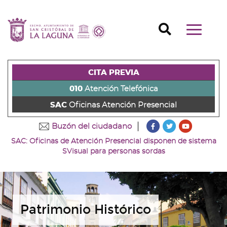
Ir
al
Ir
contenido
a
Ir
Buscador
Mostrar/o
principal
la
al
Ir
navegaci
de
cabecera
pie
al
principal
la
de
de
menú
página
la
la
principal
CITA PREVIA
(alt
página
página
(alt
+
(alt
(alt
+
010
Atención Telefónica
s)
+
+
u)
SAC
Oficinas Atención Presencial
c)
p)
???
???
???
Buzón del ciudadano
key.formatter.head
key.formatter
key.forma
SAC: Oficinas de Atención Presencial disponen de sistema
Ir
Ir
Ir
SVisual para personas sordas
a
a
a
nuestra
nuestra
nuestro
página
página
canal
de
de
de
Facebook
Twitter
Youtube
Patrimonio Histórico