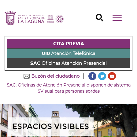
Ir
al
Ir
contenido
a
Ir
Buscador
Mostrar/o
principal
la
al
Ir
navegaci
de
cabecera
pie
al
principal
la
de
de
menú
página
la
la
principal
CITA PREVIA
(alt
página
página
(alt
+
(alt
(alt
+
010
Atención Telefónica
s)
+
+
u)
SAC
Oficinas Atención Presencial
c)
p)
???
???
???
Buzón del ciudadano
key.formatter.head
key.formatter
key.forma
SAC: Oficinas de Atención Presencial disponen de sistema
Ir
Ir
Ir
SVisual para personas sordas
a
a
a
nuestra
nuestra
nuestro
página
página
canal
de
de
de
Facebook
Twitter
Youtube
ESPACIOS VISIBLES