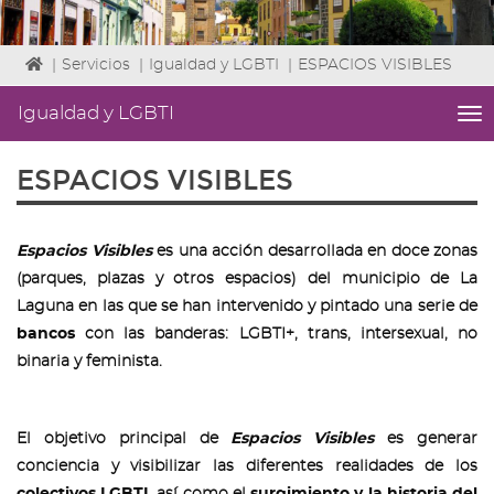
Icono
|
Servicios
|
Igualdad y LGBTI
|
ESPACIOS VISIBLES
de
Home
Igualdad y LGBTI
me
para
titl
ir
Me
ESPACIOS VISIBLES
a
lat
la
|
página
Niv
de
ini
Espacios Visibles
es una acción desarrollada en doce zonas
inicio
2
(parques, plazas y otros espacios) del municipio de La
Fin
Laguna en las que se han intervenido y pintado una serie de
2
bancos
con las banderas: LGBTI+, trans, intersexual, no
|
nav
binaria y feminista.
Igu
y
LG
El objetivo principal de
Espacios Visibles
es generar
conciencia y visibilizar las diferentes realidades de los
colectivos LGBTI
, así como el
surgimiento y la historia del