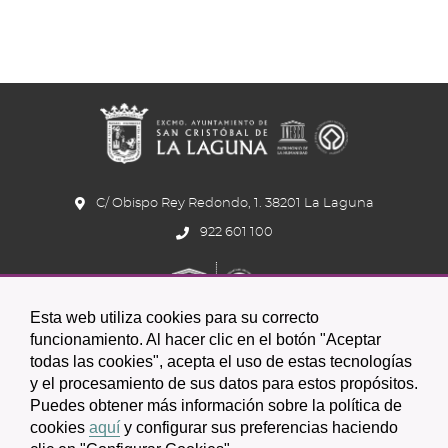
C/ Obispo Rey Redondo, 1. 38201 La Laguna
922 601 100
Esta web utiliza cookies para su correcto
funcionamiento. Al hacer clic en el botón "Aceptar
todas las cookies", acepta el uso de estas tecnologías
y el procesamiento de sus datos para estos propósitos.
Icono
Icono
Icono
Icono
Icono
Icono
Puedes obtener más información sobre la política de
circular
circular
circular
de
de
de
cookies
aquí
y configurar sus preferencias haciendo