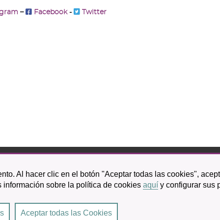
agram
–
Facebook
-
Twitter
bispo Rey Redondo, 1.
nto. Al hacer clic en el botón "Aceptar todas las cookies", acep
a Laguna
 información sobre la política de cookies
aquí
y configurar sus 
601 100
es
Aceptar todas las Cookies