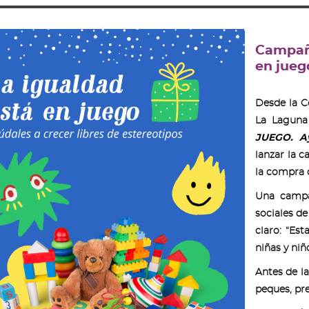
Campañ
en jueg
Desde la C
La Lagun
JUEGO. Ay
lanzar la 
la compra d
Una campa
sociales de
claro: “Est
niñas y niñ
Antes de la
peques, pre