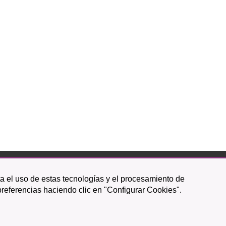
ta el uso de estas tecnologías y el procesamiento de
Icono
Icono
Icono
Icono
Icono
Icono
preferencias haciendo clic en "Configurar Cookies".
circular
circular
circular
de
de
de
facebook
twitter
youtube