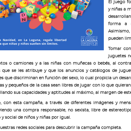
El juego f
y niñas a m
desarrollan
forma a s
Asimismo, 
pueden limi
Tomar conc
juguetes no
os o camiones y a las niñas con muñecas o bebés, al contra
s que se les atribuye y que los anuncios y catálogos de jugu
es que discriminan en función del sexo, lo cual propicia un desa
s y pequeños de la casa sean libres de jugar con lo que quiera
llando sus capacidades y aptitudes al máximo, al margen de est
, con esta campaña, a través de diferentes imágenes y mensa
endo una compra responsable, no sexista, libre de estereotipo
 y social de niños y niñas por igual.
uestras redes sociales para descubrir la campaña completa.