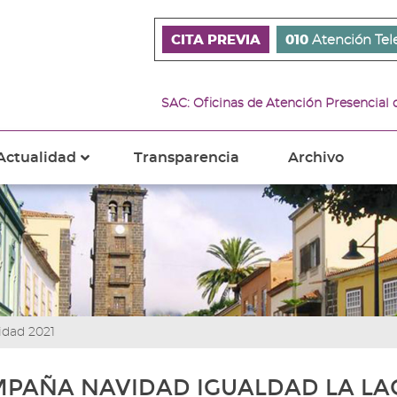
CITA PREVIA
010
Atención Tel
SAC: Oficinas de Atención Presencial
Actualidad
Transparencia
Archivo
???
s???
ader.toggle.subsections???
key.formatter.header.toggle.subsections???
dad 2021
PAÑA NAVIDAD IGUALDAD LA L