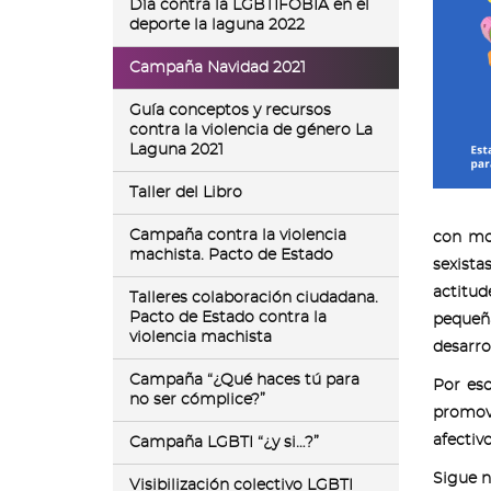
Día contra la LGBTIFOBIA en el
deporte la laguna 2022
Campaña Navidad 2021
Guía conceptos y recursos
contra la violencia de género La
Laguna 2021
Taller del Libro
Campaña contra la violencia
con mot
machista. Pacto de Estado
sexista
actitud
Talleres colaboración ciudadana.
Pacto de Estado contra la
pequeña
violencia machista
desarro
Campaña “¿Qué haces tú para
Por eso
no ser cómplice?”
promovi
afectivo
Campaña LGBTI “¿y si…?”
Sigue n
Visibilización colectivo LGBTI