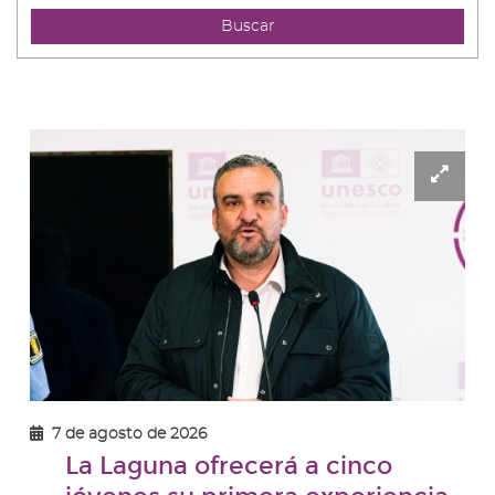
Buscar
Ampl
ima
-
Dom
Galv
7 de agosto de 2026
La Laguna ofrecerá a cinco