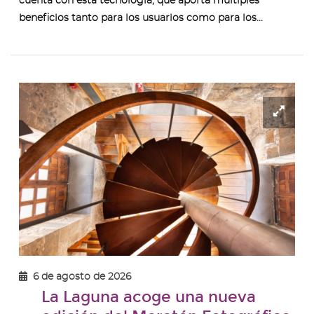
cuenta con esta tecnología, que aporta múltiples
beneficios tanto para los usuarios como para los...
Ampl
ima
-
Foto
gana
Mara
años
ante
6 de agosto de 2026
La Laguna acoge una nueva