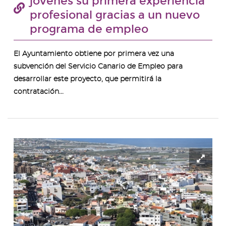
jóvenes su primera experiencia
profesional gracias a un nuevo
programa de empleo
El Ayuntamiento obtiene por primera vez una
subvención del Servicio Canario de Empleo para
desarrollar este proyecto, que permitirá la
contratación...
Ampl
ima
-
Vista
de
Teji