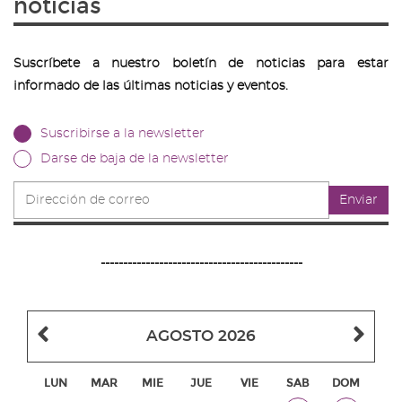
noticias
Suscríbete a nuestro boletín de noticias para estar
informado de las últimas noticias y eventos.
Suscribirse a la newsletter
Darse de baja de la newsletter
Dirección
Enviar
de
correo
---------------------------------------------
Mes
Me
AGOSTO 2026
anterior
sig
LUN
MAR
MIE
JUE
VIE
SAB
DOM