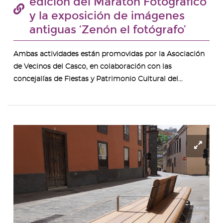
edición del Maratón Fotográfico
y la exposición de imágenes
antiguas ‘Zenón el fotógrafo’
Ambas actividades están promovidas por la Asociación
de Vecinos del Casco, en colaboración con las
concejalías de Fiestas y Patrimonio Cultural del...
Ampl
ima
-
_DSC