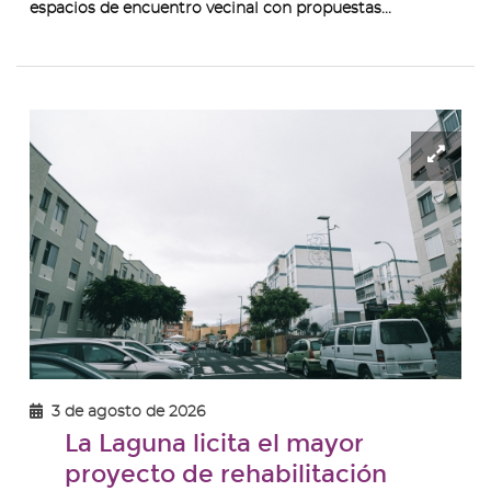
espacios de encuentro vecinal con propuestas...
Ampl
ima
-
Foto
recu
El
Card
3 de agosto de 2026
La Laguna licita el mayor
proyecto de rehabilitación