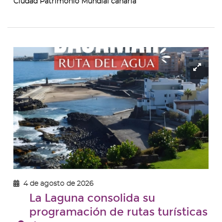
Ciudad Patrimonio Mundial canaria
Ampl
ima
-
Ruta
del-
Agu
Baja
4 de agosto de 2026
La Laguna consolida su
programación de rutas turísticas