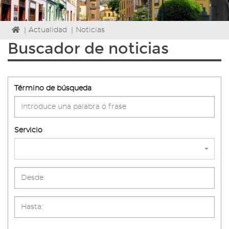
Icono
|
Actualidad
|
Noticias
de
Buscador de noticias
Home
para
ir
a
Término de búsqueda
la
página
de
inicio
Servicio
buscadornoticiassfield-
3_d1
buscadornoticiassfield-
3_d2