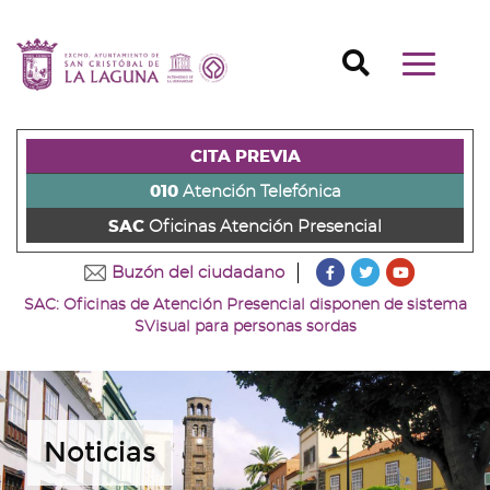
Ir
al
Ir
contenido
a
Ir
Buscador
Mostrar/o
principal
la
al
Ir
navegaci
de
cabecera
pie
al
principal
la
de
de
menú
página
la
la
principal
CITA PREVIA
(alt
página
página
(alt
+
(alt
(alt
+
010
Atención Telefónica
s)
+
+
u)
SAC
Oficinas Atención Presencial
c)
p)
???
???
???
Buzón del ciudadano
key.formatter.head
key.formatter
key.forma
SAC: Oficinas de Atención Presencial disponen de sistema
Ir
Ir
Ir
SVisual para personas sordas
a
a
a
nuestra
nuestra
nuestro
página
página
canal
de
de
de
Facebook
Twitter
Youtube
Noticias