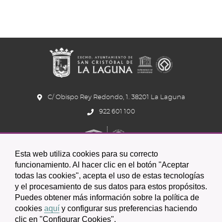
C/ Obispo Rey Redondo, 1. 38201 La Laguna
922 601 100
Esta web utiliza cookies para su correcto
funcionamiento. Al hacer clic en el botón "Aceptar
todas las cookies", acepta el uso de estas tecnologías
y el procesamiento de sus datos para estos propósitos.
Icono
Icono
Icono
Icono
Icono
Icono
Puedes obtener más información sobre la política de
circular
circular
circular
de
de
de
cookies
aquí
y configurar sus preferencias haciendo
clic en "Configurar Cookies".