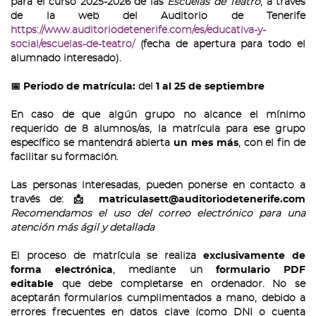
para el curso 2025-2026 de las
Escuelas de Teatro
, a través
de la web del Auditorio de Tenerife
https://www.auditoriodetenerife.com/es/educativa-y-
social/escuelas-de-teatro/
(fecha de apertura para todo el
alumnado interesado).
📅
Periodo de matrícula:
del
1 al 25 de septiembre
En caso de que algún grupo no alcance el mínimo
requerido de 8 alumnos/as, la matrícula para ese grupo
específico se mantendrá abierta
un mes más
, con el fin de
facilitar su formación.
Las personas interesadas, pueden ponerse en contacto a
través de: 📩
matriculasett@auditoriodetenerife.com
Recomendamos el uso del correo electrónico para una
atención más ágil y detallada
El proceso de matrícula se realiza
exclusivamente de
forma electrónica
, mediante un
formulario PDF
editable
que debe completarse en ordenador. No se
aceptarán formularios cumplimentados a mano, debido a
errores frecuentes en datos clave (como DNI o cuenta