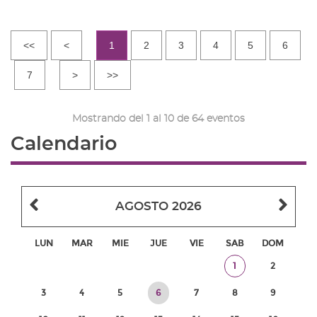
<<
<
1
2
3
4
5
6
7
>
>>
Mostrando del 1 al 10 de 64 eventos
Calendario
Mes
Me
AGOSTO 2026
anterior
sig
LUN
MAR
MIE
JUE
VIE
SAB
DOM
Sabado,
Domingo,
1
2
1
2
Lunes,
Martes,
Miércoles,
Jueves,
Viernes,
Sabado,
Domingo,
3
4
5
6
7
8
9
de
de
3
4
5
6
7
8
9