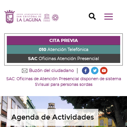
Ir
al
Ir
contenido
a
Ir
Buscador
Mostrar/o
principal
la
al
Ir
navegaci
de
cabecera
pie
al
principal
la
de
de
menú
página
la
la
principal
CITA PREVIA
(alt
página
página
(alt
+
(alt
(alt
+
010
Atención Telefónica
s)
+
+
u)
SAC
Oficinas Atención Presencial
c)
p)
???
???
???
Buzón del ciudadano
key.formatter.head
key.formatter
key.forma
SAC: Oficinas de Atención Presencial disponen de sistema
Ir
Ir
Ir
SVisual para personas sordas
a
a
a
nuestra
nuestra
nuestro
página
página
canal
de
de
de
Facebook
Twitter
Youtube
Agenda de Actividades