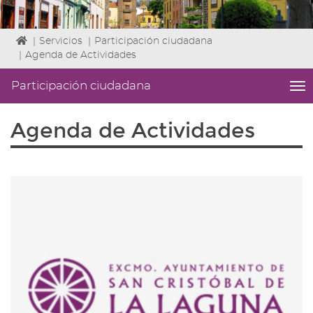
Icono
|
Servicios
|
Participación ciudadana
de
|
Agenda de Actividades
Home
para
Participación ciudadana
me
ir
titl
a
Me
Agenda de Actividades
la
lat
página
|
de
Niv
inicio
ini
2
Fin
2
|
nav
Par
ci