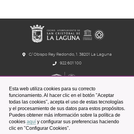
C/ Obispo Rey Redondo, 1. 38201 La Laguna
922 601 100
Esta web utiliza cookies para su correcto
funcionamiento. Al hacer clic en el botón "Aceptar
todas las cookies", acepta el uso de estas tecnologías
y el procesamiento de sus datos para estos propósitos.
Icono
Icono
Icono
Icono
Icono
Icono
Puedes obtener más información sobre la política de
circular
circular
circular
de
de
de
cookies
aquí
y configurar sus preferencias haciendo
clic en "Configurar Cookies".
facebook
twitter
youtube