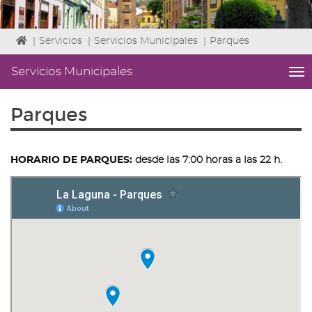
Icono
|
Servicios
|
Servicios Municipales
|
Parques
de
Home
Servicios Municipales
me
para
titl
ir
Me
Parques
a
lat
la
|
página
Niv
de
ini
HORARIO DE PARQUES:
desde las 7:00 horas a las 22 h.
inicio
2
Fin
2
|
nav
Ser
Mun