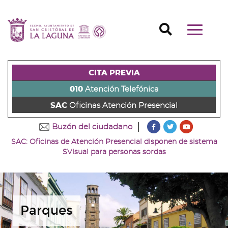
Ir
al
Ir
contenido
a
Ir
Buscador
Mostrar/o
principal
la
al
Ir
navegaci
de
cabecera
pie
al
principal
la
de
de
menú
página
la
la
principal
CITA PREVIA
(alt
página
página
(alt
+
(alt
(alt
+
010
Atención Telefónica
s)
+
+
u)
SAC
Oficinas Atención Presencial
c)
p)
???
???
???
Buzón del ciudadano
key.formatter.head
key.formatter
key.forma
SAC: Oficinas de Atención Presencial disponen de sistema
Ir
Ir
Ir
SVisual para personas sordas
a
a
a
nuestra
nuestra
nuestro
página
página
canal
de
de
de
Facebook
Twitter
Youtube
Parques