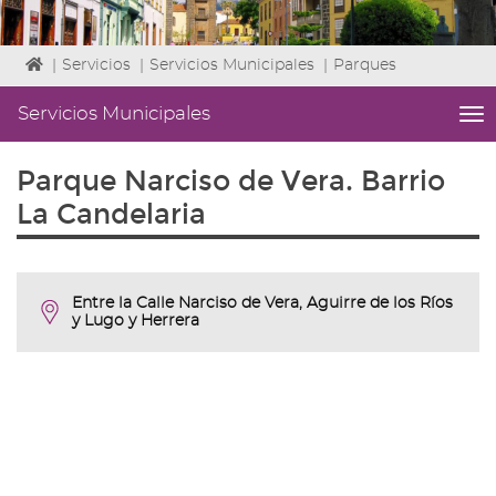
Icono
|
Servicios
|
Servicios Municipales
|
Parques
de
Home
Servicios Municipales
me
para
titl
ir
Me
Parque Narciso de Vera. Barrio
a
lat
la
|
La Candelaria
página
Niv
de
ini
inicio
2
Fin
Entre la Calle Narciso de Vera, Aguirre de los Ríos
2
y Lugo y Herrera
|
nav
Ser
Mun