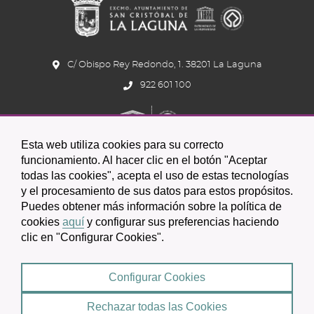
C/ Obispo Rey Redondo, 1. 38201 La Laguna
922 601 100
Esta web utiliza cookies para su correcto
funcionamiento. Al hacer clic en el botón "Aceptar
todas las cookies", acepta el uso de estas tecnologías
y el procesamiento de sus datos para estos propósitos.
Icono
Icono
Icono
Icono
Icono
Icono
Puedes obtener más información sobre la política de
circular
circular
circular
de
de
de
cookies
aquí
y configurar sus preferencias haciendo
clic en "Configurar Cookies".
facebook
twitter
youtube
2026 © Excmo. Ayuntamiento de San Cristóbal de La Laguna
Configurar Cookies
Condiciones de uso
Política de Privacidad
Rechazar todas las Cookies