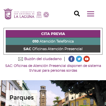
Ir
al
Ir
contenido
a
Ir
Buscador
Mostrar/o
principal
la
al
Ir
navegaci
de
cabecera
pie
al
principal
la
de
de
menú
página
la
la
principal
CITA PREVIA
(alt
página
página
(alt
+
(alt
(alt
+
010
Atención Telefónica
s)
+
+
u)
SAC
Oficinas Atención Presencial
c)
p)
???
???
???
Buzón del ciudadano
key.formatter.head
key.formatter
key.forma
SAC: Oficinas de Atención Presencial disponen de sistema
Ir
Ir
Ir
SVisual para personas sordas
a
a
a
nuestra
nuestra
nuestro
página
página
canal
de
de
de
Facebook
Twitter
Youtube
Parques