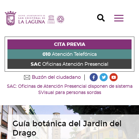
Ir
al
Ir
contenido
a
Ir
Buscador
Mostrar/o
principal
la
al
Ir
navegaci
de
cabecera
pie
al
principal
la
de
de
menú
página
la
la
principal
CITA PREVIA
(alt
página
página
(alt
+
(alt
(alt
+
010
Atención Telefónica
s)
+
+
u)
SAC
Oficinas Atención Presencial
c)
p)
???
???
???
Buzón del ciudadano
key.formatter.head
key.formatter
key.forma
SAC: Oficinas de Atención Presencial disponen de sistema
Ir
Ir
Ir
SVisual para personas sordas
a
a
a
nuestra
nuestra
nuestro
página
página
canal
de
de
de
Facebook
Twitter
Youtube
Guía botánica del Jardin del
Drago