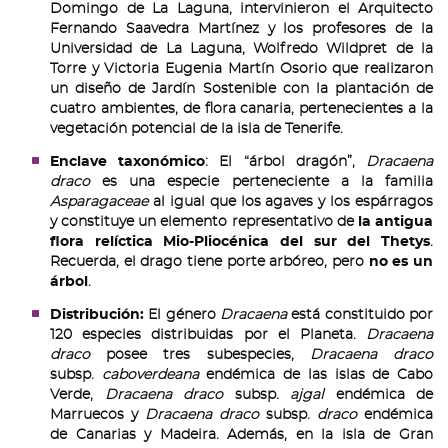
Domingo de La Laguna, intervinieron el Arquitecto
Fernando Saavedra Martínez y los profesores de la
Universidad de La Laguna, Wolfredo Wildpret de la
Torre y Victoria Eugenia Martín Osorio que realizaron
un diseño de Jardín Sostenible con la plantación de
cuatro ambientes, de flora canaria, pertenecientes a la
vegetación potencial de la isla de Tenerife.
Enclave taxonómico
: El “árbol dragón”,
Dracaena
draco
es una especie perteneciente a la familia
Asparagaceae
al igual que los agaves y los espárragos
y constituye un elemento representativo de
la antigua
flora relíctica Mio-Pliocénica del sur del Thetys
.
Recuerda, el drago tiene porte arbóreo, pero
no es un
árbol
.
Distribución:
El género
Dracaena
está constituido por
120 especies distribuidas por el Planeta.
Dracaena
draco
posee tres subespecies,
Dracaena draco
subsp.
caboverdeana
endémica de las islas de Cabo
Verde,
Dracaena draco
subsp.
ajgal
endémica de
Marruecos y
Dracaena draco
subsp.
draco
endémica
de Canarias y Madeira. Además, en la isla de Gran