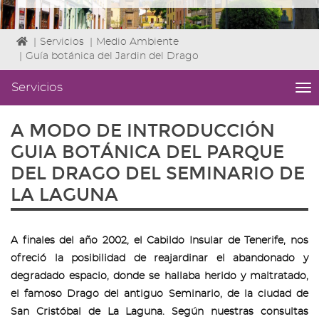
Icono
|
Servicios
|
Medio Ambiente
de
|
Guía botánica del Jardin del Drago
Home
para
Servicios
me
ir
titl
a
Me
A MODO DE INTRODUCCIÓN
la
lat
página
de
GUIA BOTÁNICA DEL PARQUE
de
áre
DEL DRAGO DEL SEMINARIO DE
inicio
|
nav
LA LAGUNA
Ser
A finales del año 2002, el Cabildo Insular de Tenerife, nos
ofreció la posibilidad de reajardinar el abandonado y
degradado espacio, donde se hallaba herido y maltratado,
el famoso Drago del antiguo Seminario, de la ciudad de
San Cristóbal de La Laguna. Según nuestras consultas