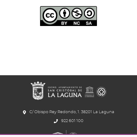
C/ Obispo Rey Redondo, 1. 38201 La Laguna
922 601 100