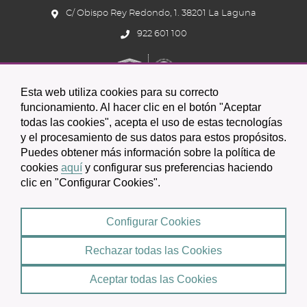
C/ Obispo Rey Redondo, 1. 38201 La Laguna
922 601 100
Esta web utiliza cookies para su correcto
funcionamiento. Al hacer clic en el botón "Aceptar
todas las cookies", acepta el uso de estas tecnologías
y el procesamiento de sus datos para estos propósitos.
Icono
Icono
Icono
Icono
Icono
Icono
Puedes obtener más información sobre la política de
circular
circular
circular
de
de
de
cookies
aquí
y configurar sus preferencias haciendo
clic en "Configurar Cookies".
facebook
twitter
youtube
2026 © Excmo. Ayuntamiento de San Cristóbal de La Laguna
Configurar Cookies
Condiciones de uso
Política de Privacidad
Rechazar todas las Cookies
Mapa web
|
Aceptar todas las Cookies
Política de cookies