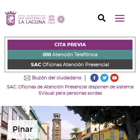
Ir
al
Ir
contenido
a
Ir
Buscador
Mostrar/o
principal
la
al
Ir
navegaci
de
cabecera
pie
al
principal
la
de
de
menú
página
la
la
principal
CITA PREVIA
(alt
página
página
(alt
+
(alt
(alt
+
010
Atención Telefónica
s)
+
+
u)
SAC
Oficinas Atención Presencial
c)
p)
???
???
???
Buzón del ciudadano
key.formatter.head
key.formatter
key.forma
SAC: Oficinas de Atención Presencial disponen de sistema
Ir
Ir
Ir
SVisual para personas sordas
a
a
a
nuestra
nuestra
nuestro
página
página
canal
de
de
de
Facebook
Twitter
Youtube
Pinar