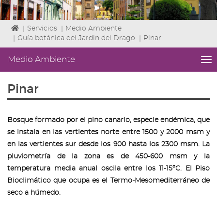
Icono
|
Servicios
|
Medio Ambiente
de
|
Guía botánica del Jardin del Drago
|
Pinar
Home
para
Medio Ambiente
me
ir
titl
a
Me
Pinar
la
lat
página
|
de
Niv
inicio
ini
Bosque formado por el pino canario, especie endémica, que
2
se instala en las vertientes norte entre 1500 y 2000 msm y
Fin
en las vertientes sur desde los 900 hasta los 2300 msm. La
2
pluviometría de la zona es de 450-600 msm y la
|
nav
temperatura media anual oscila entre los 11-15ºC. El Piso
Me
Bioclimático que ocupa es el Termo-Mesomediterráneo de
Am
seco a húmedo.