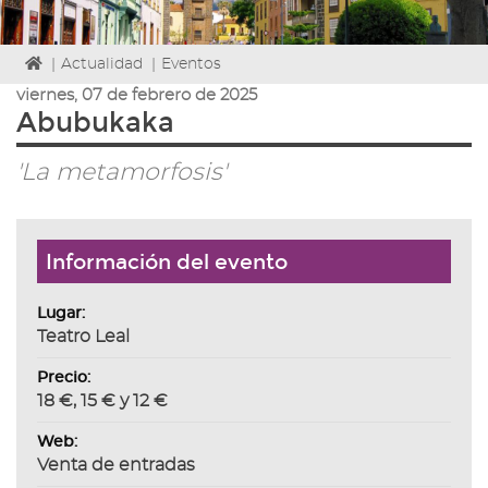
Icono
|
Actualidad
|
Eventos
de
viernes, 07 de febrero de 2025
Home
Abubukaka
para
ir
'La metamorfosis'
a
la
página
de
Información del evento
inicio
Lugar:
Teatro Leal
Precio:
18 €, 15 € y 12 €
Web:
Venta de entradas