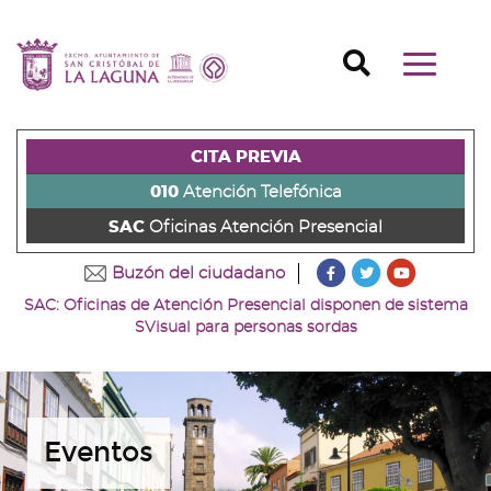
Ir
al
Ir
contenido
a
Ir
Buscador
Mostrar/o
principal
la
al
Ir
navegaci
de
cabecera
pie
al
principal
la
de
de
menú
página
la
la
principal
CITA PREVIA
(alt
página
página
(alt
+
(alt
(alt
+
010
Atención Telefónica
s)
+
+
u)
SAC
Oficinas Atención Presencial
c)
p)
???
???
???
Buzón del ciudadano
key.formatter.head
key.formatter
key.forma
SAC: Oficinas de Atención Presencial disponen de sistema
Ir
Ir
Ir
SVisual para personas sordas
a
a
a
nuestra
nuestra
nuestro
página
página
canal
de
de
de
Facebook
Twitter
Youtube
Eventos