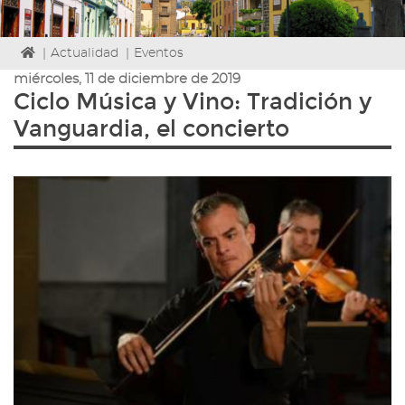
Icono
|
Actualidad
|
Eventos
de
miércoles, 11 de diciembre de 2019
Home
Ciclo Música y Vino: Tradición y
para
Vanguardia, el concierto
ir
a
la
página
de
inicio