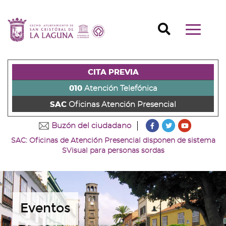
Ir
al
Ir
contenido
a
Ir
Buscador
Mostrar/o
principal
la
al
Ir
navegaci
de
cabecera
pie
al
principal
la
de
de
menú
página
la
la
principal
CITA PREVIA
(alt
página
página
(alt
+
(alt
(alt
+
010
Atención Telefónica
s)
+
+
u)
SAC
Oficinas Atención Presencial
c)
p)
???
???
???
Buzón del ciudadano
key.formatter.head
key.formatter
key.forma
SAC: Oficinas de Atención Presencial disponen de sistema
Ir
Ir
Ir
SVisual para personas sordas
a
a
a
nuestra
nuestra
nuestro
página
página
canal
de
de
de
Facebook
Twitter
Youtube
Eventos