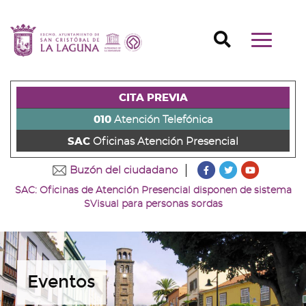
Ir
al
Ir
contenido
a
Ir
Buscador
Mostrar/o
principal
la
al
Ir
navegaci
de
cabecera
pie
al
principal
la
de
de
menú
página
la
la
principal
CITA PREVIA
(alt
página
página
(alt
+
(alt
(alt
+
010
Atención Telefónica
s)
+
+
u)
SAC
Oficinas Atención Presencial
c)
p)
???
???
???
Buzón del ciudadano
key.formatter.head
key.formatter
key.forma
SAC: Oficinas de Atención Presencial disponen de sistema
Ir
Ir
Ir
SVisual para personas sordas
a
a
a
nuestra
nuestra
nuestro
página
página
canal
de
de
de
Facebook
Twitter
Youtube
Eventos