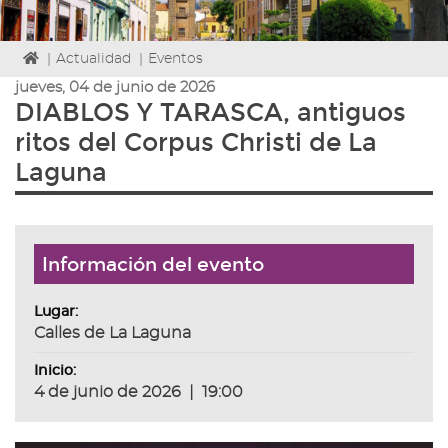
Icono
|
Actualidad
|
Eventos
de
jueves, 04 de junio de 2026
Home
DIABLOS Y TARASCA, antiguos
para
ritos del Corpus Christi de La
ir
a
Laguna
la
página
de
inicio
Información del evento
Lugar:
Calles de La Laguna
Inicio:
4 de junio de 2026
|
19:00