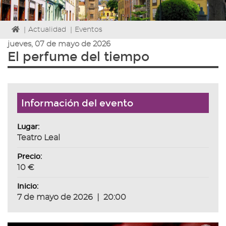
Icono
|
Actualidad
|
Eventos
de
jueves, 07 de mayo de 2026
Home
El perfume del tiempo
para
ir
a
la
página
Información del evento
de
inicio
Lugar:
Teatro Leal
Precio:
10 €
Inicio:
7 de mayo de 2026
|
20:00