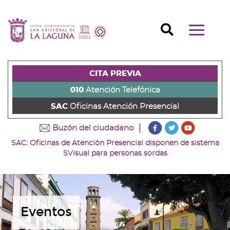
Ir
al
Ir
contenido
a
Ir
Buscador
Mostrar/o
principal
la
al
Ir
navegaci
de
cabecera
pie
al
principal
la
de
de
menú
página
la
la
principal
CITA PREVIA
(alt
página
página
(alt
+
(alt
(alt
+
010
Atención Telefónica
s)
+
+
u)
SAC
Oficinas Atención Presencial
c)
p)
???
???
???
Buzón del ciudadano
key.formatter.head
key.formatter
key.forma
SAC: Oficinas de Atención Presencial disponen de sistema
Ir
Ir
Ir
SVisual para personas sordas
a
a
a
nuestra
nuestra
nuestro
página
página
canal
de
de
de
Facebook
Twitter
Youtube
Eventos