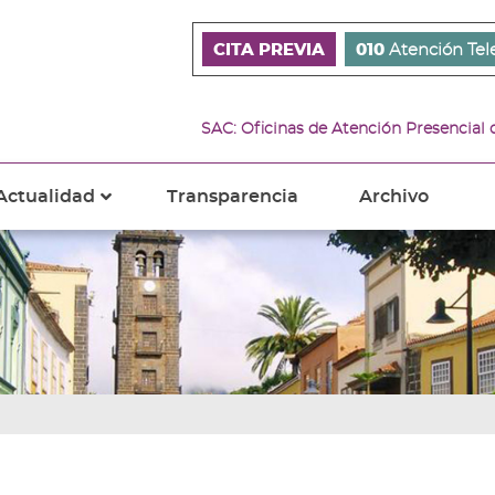
CITA PREVIA
010
Atención Tel
SAC: Oficinas de Atención Presencial
Actualidad
Transparencia
Archivo
???
s???
ader.toggle.subsections???
key.formatter.header.toggle.subsections???