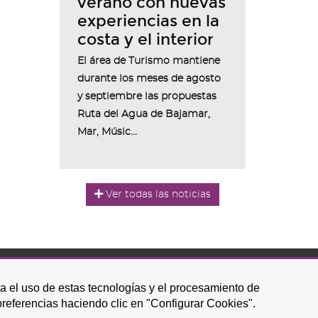
verano con nuevas
experiencias en la
costa y el interior
El área de Turismo mantiene
durante los meses de agosto
y septiembre las propuestas
Ruta del Agua de Bajamar,
Mar, Músic...
Ver todas las noticias
ta el uso de estas tecnologías y el procesamiento de
Icono
Icono
Icono
Icono
Icono
Icono
preferencias haciendo clic en "Configurar Cookies".
circular
circular
circular
de
de
de