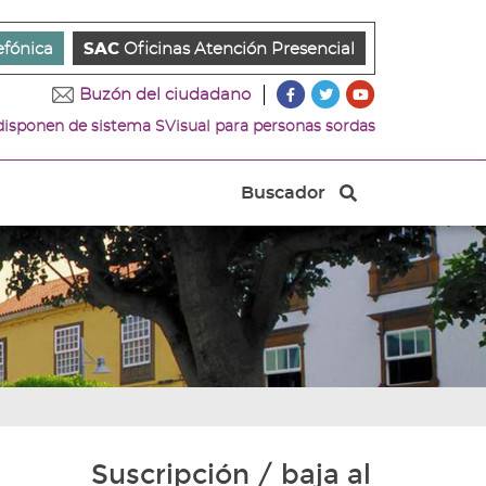
efónica
SAC
Oficinas Atención Presencial
???
???
???
Buzón del ciudadano
key.formatter.header.ac
key.formatter.head
key.formatter.
 disponen de sistema SVisual para personas sordas
Ir
Ir
Ir
a
a
a
nuestra
nuestra
nuestro
Buscador
página
página
canal
Buscador
de
de
de
Facebook
Twitter
Youtube
Suscripción / baja al