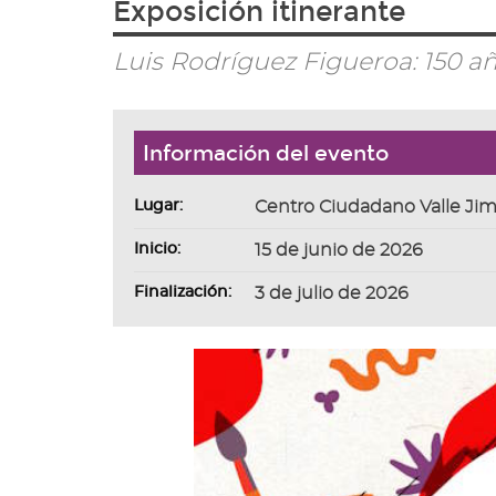
Exposición itinerante
ir
a
la
Luis Rodríguez Figueroa: 150 a
página
de
inicio
Información del evento
Lugar:
Centro Ciudadano Valle Ji
Inicio:
15 de junio de 2026
Finalización:
3 de julio de 2026