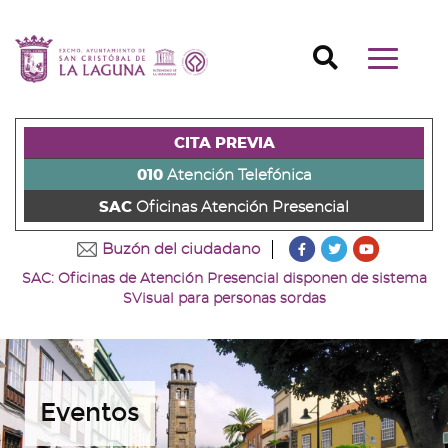
Ir
al
Ir
contenido
a
Ir
Buscador
Mostrar/o
principal
la
al
Ir
navegaci
de
cabecera
pie
al
principal
la
de
de
menú
página
la
la
principal
CITA PREVIA
(alt
página
página
(alt
+
(alt
(alt
+
010
Atención Telefónica
s)
+
+
u)
SAC
Oficinas Atención Presencial
c)
p)
???
???
???
Buzón del ciudadano
key.formatter.head
key.formatter
key.forma
SAC: Oficinas de Atención Presencial disponen de sistema
Ir
Ir
Ir
SVisual para personas sordas
a
a
a
nuestra
nuestra
nuestro
página
página
canal
de
de
de
Facebook
Twitter
Youtube
Eventos