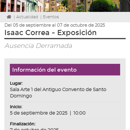
Icono
|
Actualidad
|
Eventos
de
Del 05 de septiembre al 07 de octubre de 2025
Home
Isaac Correa - Exposición
para
ir
Ausencia Derramada
a
la
página
de
Información del evento
inicio
Lugar:
Sala Arte 1 del Antiguo Convento de Santo
Domingo
Inicio:
5 de septiembre de 2025
|
10:00
Finalización: