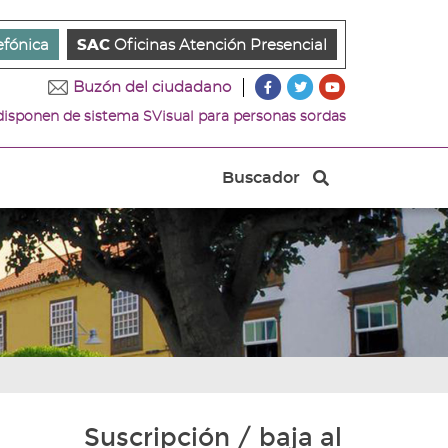
efónica
SAC
Oficinas Atención Presencial
???
???
???
Buzón del ciudadano
key.formatter.header.ac
key.formatter.head
key.formatter.
 disponen de sistema SVisual para personas sordas
Ir
Ir
Ir
a
a
a
nuestra
nuestra
nuestro
Buscador
página
página
canal
Buscador
de
de
de
Facebook
Twitter
Youtube
Suscripción / baja al