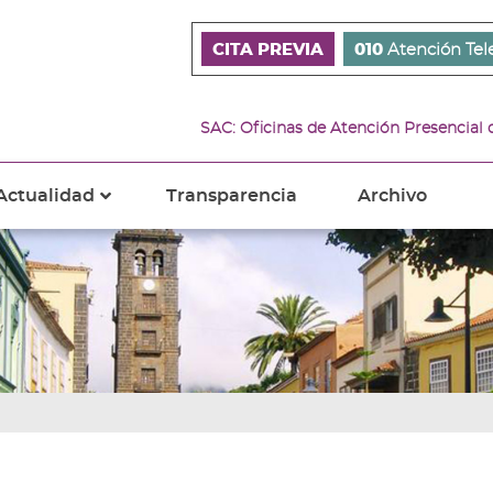
CITA PREVIA
010
Atención Tel
SAC: Oficinas de Atención Presencial
Actualidad
Transparencia
Archivo
???
s???
ader.toggle.subsections???
key.formatter.header.toggle.subsections???