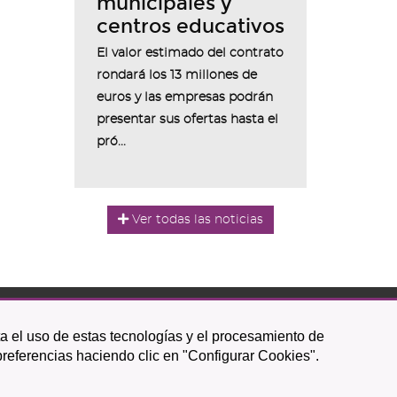
municipales y
centros educativos
El valor estimado del contrato
rondará los 13 millones de
euros y las empresas podrán
presentar sus ofertas hasta el
pró...
Ver todas las noticias
ta el uso de estas tecnologías y el procesamiento de
Icono
Icono
Icono
Icono
Icono
Icono
preferencias haciendo clic en "Configurar Cookies".
circular
circular
circular
de
de
de