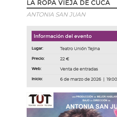
LA ROPA VIEJA DE CUCA
ir
a
la
ANTONIA SAN JUAN
página
de
inicio
Información del evento
Lugar:
Teatro Unión Tejina
Precio:
22 €
Web:
Venta de entradas
Inicio:
6 de marzo de 2026
|
19:0