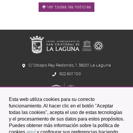
Ver todas las noticias
C/ Obispo Rey Redondo, 1. 38201 La Laguna
922 601 100
Esta web utiliza cookies para su correcto
funcionamiento. Al hacer clic en el botón "Aceptar
todas las cookies", acepta el uso de estas tecnologías
y el procesamiento de sus datos para estos propósitos.
Icono
Icono
Icono
Icono
Icono
Icono
Puedes obtener más información sobre la política de
circular
circular
circular
de
de
de
cookies
aquí
y configurar sus preferencias haciendo