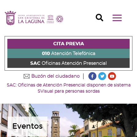
Ir
al
Ir
contenido
a
Ir
Buscador
Mostrar/o
principal
la
al
Ir
navegaci
de
cabecera
pie
al
principal
la
de
de
menú
página
la
la
principal
CITA PREVIA
(alt
página
página
(alt
+
(alt
(alt
+
010
Atención Telefónica
s)
+
+
u)
SAC
Oficinas Atención Presencial
c)
p)
???
???
???
Buzón del ciudadano
key.formatter.head
key.formatter
key.forma
SAC: Oficinas de Atención Presencial disponen de sistema
Ir
Ir
Ir
SVisual para personas sordas
a
a
a
nuestra
nuestra
nuestro
página
página
canal
de
de
de
Facebook
Twitter
Youtube
Eventos