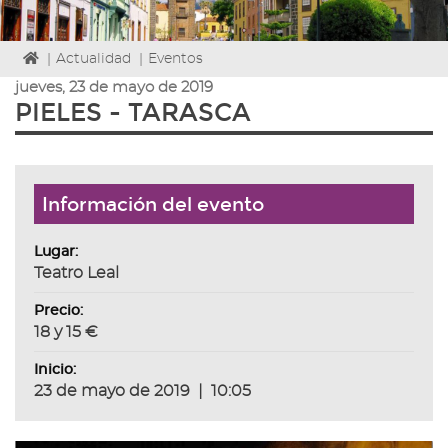
Icono
|
Actualidad
|
Eventos
de
jueves, 23 de mayo de 2019
Home
PIELES - TARASCA
para
ir
a
la
página
Información del evento
de
inicio
Lugar:
Teatro Leal
Precio:
18 y 15 €
Inicio:
23 de mayo de 2019
|
10:05