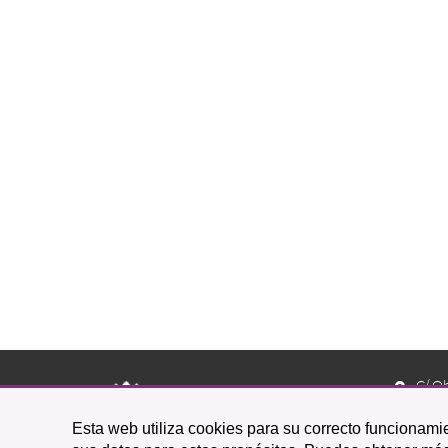
C/ O
38201 L
Esta web utiliza cookies para su correcto funcionamie
922 