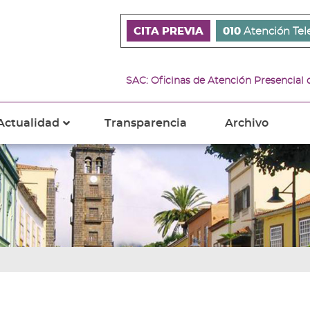
CITA PREVIA
010
Atención Tel
SAC: Oficinas de Atención Presencial
Actualidad
Transparencia
Archivo
???
s???
ader.toggle.subsections???
key.formatter.header.toggle.subsections???