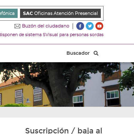
efónica
SAC
Oficinas Atención Presencial
???
???
???
Buzón del ciudadano
key.formatter.header.ac
key.formatter.head
key.formatter.
 disponen de sistema SVisual para personas sordas
Ir
Ir
Ir
a
a
a
nuestra
nuestra
nuestro
Buscador
página
página
canal
Buscador
de
de
de
Facebook
Twitter
Youtube
Suscripción / baja al