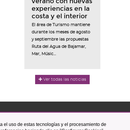
verano con nuevas
experiencias en la
costa y el interior
El área de Turismo mantiene
durante los meses de agosto
y septiembre las propuestas
Ruta del Agua de Bajamar,
Mar, Músic...
Ver todas las noticias
Icono
Icono
Icono
Icono
Icono
Icono
ta el uso de estas tecnologías y el procesamiento de
circular
circular
circular
de
de
de