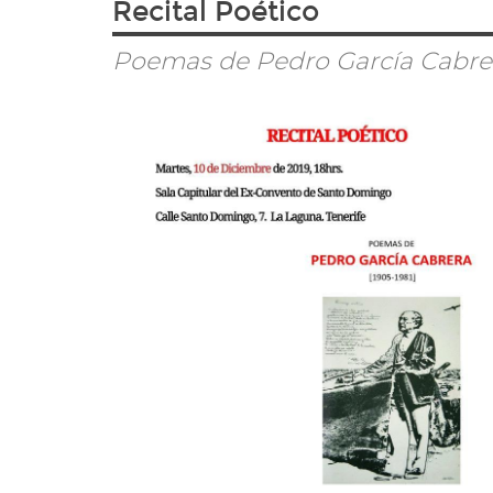
Recital Poético
ir
a
la
Poemas de Pedro García Cabre
página
de
inicio