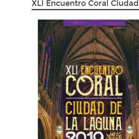
XLI Encuentro Coral Ciudad
ir
a
la
página
de
inicio