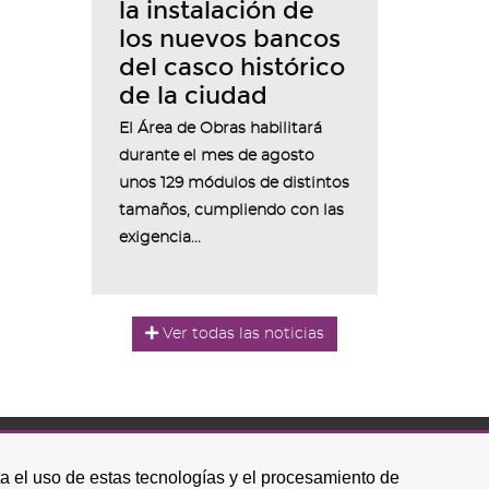
la instalación de
los nuevos bancos
del casco histórico
de la ciudad
El Área de Obras habilitará
durante el mes de agosto
unos 129 módulos de distintos
tamaños, cumpliendo con las
exigencia...
Ver todas las noticias
ta el uso de estas tecnologías y el procesamiento de
Icono
Icono
Icono
Icono
Icono
Icono