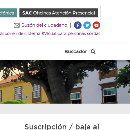
efónica
SAC
Oficinas Atención Presencial
???
???
???
Buzón del ciudadano
key.formatter.header.ac
key.formatter.head
key.formatter.
 disponen de sistema SVisual para personas sordas
Ir
Ir
Ir
a
a
a
nuestra
nuestra
nuestro
Buscador
página
página
canal
Buscador
de
de
de
Facebook
Twitter
Youtube
Suscripción / baja al