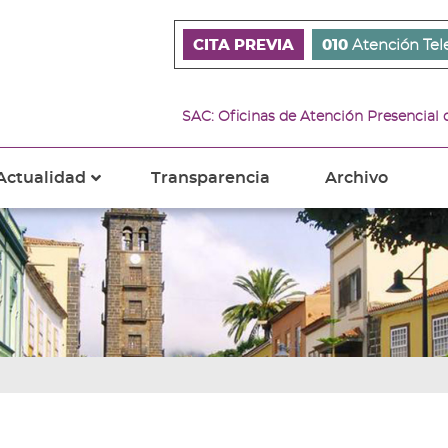
CITA PREVIA
010
Atención Tel
SAC: Oficinas de Atención Presencial
Actualidad
Transparencia
Archivo
???
s???
ader.toggle.subsections???
key.formatter.header.toggle.subsections???