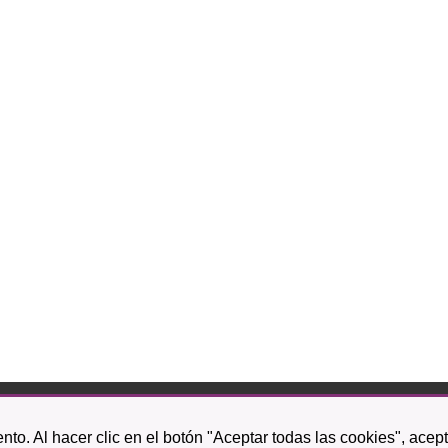
bispo Rey Redondo, 1.
nto. Al hacer clic en el botón "Aceptar todas las cookies", acep
a Laguna