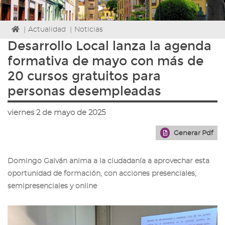
Icono
|
Actualidad
|
Noticias
de
Desarrollo Local lanza la agenda
Home
formativa de mayo con más de
para
ir
20 cursos gratuitos para
a
personas desempleadas
la
página
de
viernes 2 de mayo de 2025
inicio
Generar Pdf
Domingo Galván anima a la ciudadanía a aprovechar esta
oportunidad de formación, con acciones presenciales,
semipresenciales y online