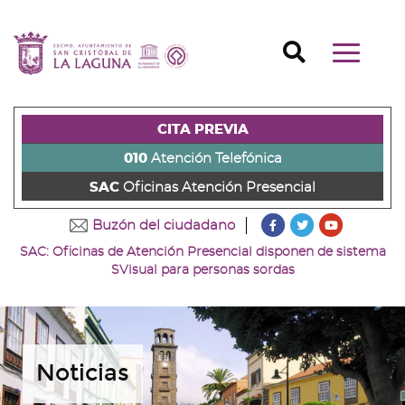
Ir
al
Ir
contenido
a
Ir
Buscador
Mostrar/o
principal
la
al
Ir
navegaci
de
cabecera
pie
al
principal
la
de
de
menú
página
la
la
principal
CITA PREVIA
(alt
página
página
(alt
+
(alt
(alt
+
010
Atención Telefónica
s)
+
+
u)
SAC
Oficinas Atención Presencial
c)
p)
???
???
???
Buzón del ciudadano
key.formatter.head
key.formatter
key.forma
SAC: Oficinas de Atención Presencial disponen de sistema
Ir
Ir
Ir
SVisual para personas sordas
a
a
a
nuestra
nuestra
nuestro
página
página
canal
de
de
de
Facebook
Twitter
Youtube
Noticias