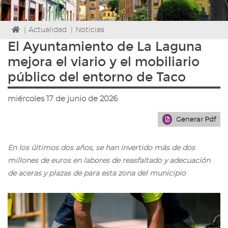
Icono
|
Actualidad
|
Noticias
de
El Ayuntamiento de La Laguna
Home
mejora el viario y el mobiliario
para
ir
público del entorno de Taco
a
la
miércoles 17 de junio de 2026
página
de
Generar Pdf
inicio
En los últimos dos años, se han invertido más de dos
millones de euros en labores de reasfaltado y adecuación
de aceras y plazas de para esta zona del municipio