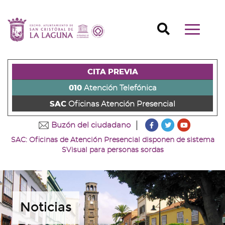
Ir
al
Ir
contenido
a
Ir
Buscador
Mostrar/o
principal
la
al
Ir
navegaci
de
cabecera
pie
al
principal
la
de
de
menú
página
la
la
principal
CITA PREVIA
(alt
página
página
(alt
+
(alt
(alt
+
010
Atención Telefónica
s)
+
+
u)
SAC
Oficinas Atención Presencial
c)
p)
???
???
???
Buzón del ciudadano
key.formatter.head
key.formatter
key.forma
SAC: Oficinas de Atención Presencial disponen de sistema
Ir
Ir
Ir
SVisual para personas sordas
a
a
a
nuestra
nuestra
nuestro
página
página
canal
de
de
de
Facebook
Twitter
Youtube
Noticias