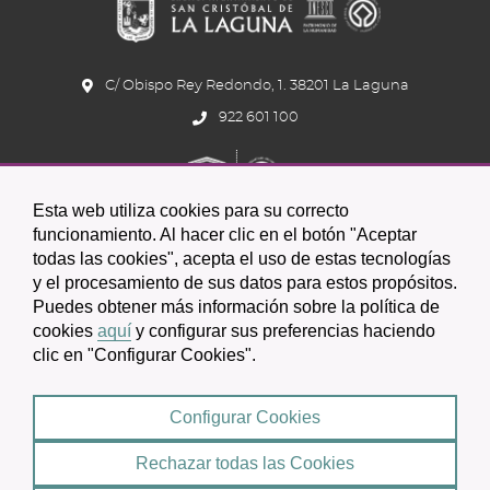
C/ Obispo Rey Redondo, 1. 38201 La Laguna
922 601 100
Esta web utiliza cookies para su correcto
funcionamiento. Al hacer clic en el botón "Aceptar
todas las cookies", acepta el uso de estas tecnologías
y el procesamiento de sus datos para estos propósitos.
Icono
Icono
Icono
Icono
Icono
Icono
Puedes obtener más información sobre la política de
circular
circular
circular
de
de
de
cookies
aquí
y configurar sus preferencias haciendo
clic en "Configurar Cookies".
facebook
twitter
youtube
2026 © Excmo. Ayuntamiento de San Cristóbal de La Laguna
Configurar Cookies
Condiciones de uso
Política de Privacidad
Rechazar todas las Cookies
Mapa web