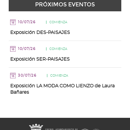
PRÓXIMOS EVENTOS
Agosto
Agosto
Agosto
Agosto
Agosto
Agosto
Agosto
de
Agosto
10/07/26
COMIENZA
Exposición DES-PAISAJES
10/07/26
COMIENZA
Exposición SER-PAISAJES
30/07/26
COMIENZA
Exposición LA MODA COMO LIENZO de Laura
Bañares