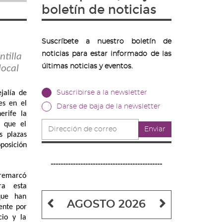
boletín de noticias
Suscríbete a nuestro boletín de
noticias para estar informado de las
ntilla
últimas noticias y eventos.
local
jalía de
Suscribirse a la newsletter
es en el
Darse de baja de la newsletter
erife la
Dirección
s que el
Enviar
de
s plazas
correo
posición
---------------------------------------------
, remarcó
ra esta
que han
Mes
Mes
AGOSTO 2026
ente por
anterior
siguiente
cio y la