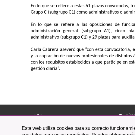
En lo que se refiere a estas 61 plazas convocadas, 
Grupo C (subgrupo C1) como administrativos o admini
En lo que se refiere a las oposiciones de funcio
administración general (subgrupo A1), cinco pl
administrativo (subgrupo C1) y 29 plazas para auxili
Carla Cabrera aseveró que “con esta convocatoria, 
y la captación de nuevos profesionales de distintos
con los requisitos establecidos a que participe en e
gestión diaria”.
C/ O
38201 L
Esta web utiliza cookies para su correcto funcionamie
922 
sus datos para estos propósitos. Puedes obtener más