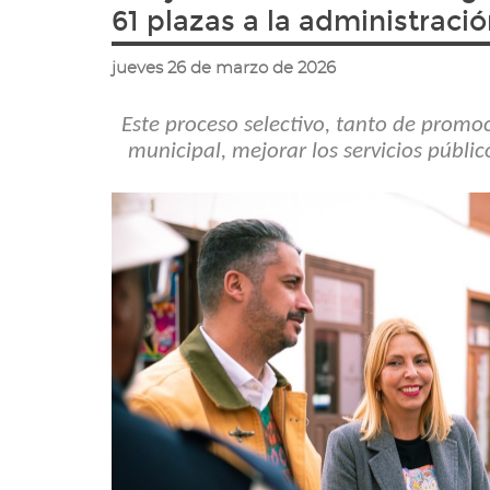
ir
61 plazas a la administració
a
la
jueves 26 de marzo de 2026
página
de
inicio
Este proceso selectivo, tanto de promoc
municipal, mejorar los servicios públic