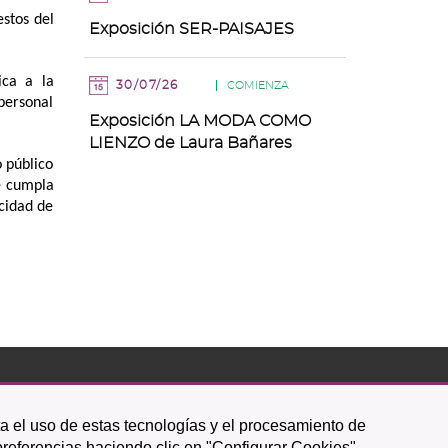
estos del
Exposición SER-PAISAJES
ica a la
30/07/26
COMIENZA
personal
Exposición LA MODA COMO
LIENZO de Laura Bañares
 público
e cumpla
acidad de
Icono
Icono
Icono
Icono
Icono
Icono
ta el uso de estas tecnologías y el procesamiento de
circular
circular
circular
de
de
de
preferencias haciendo clic en "Configurar Cookies".