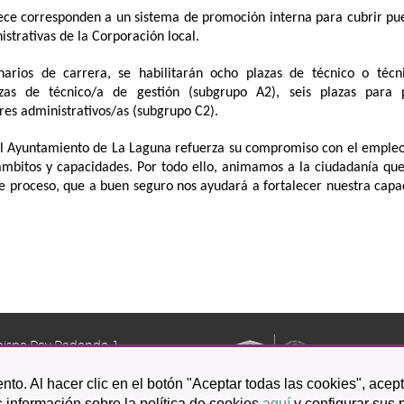
trece corresponden a un sistema de promoción interna para cubrir pu
strativas de la Corporación local.
narios de carrera, se habilitarán ocho plazas de técnico o técn
azas de técnico/a de gestión (subgrupo A2), seis plazas para 
ares administrativos/as (subgrupo C2).
el Ayuntamiento de La Laguna refuerza su compromiso con el empleo
 ámbitos y capacidades. Por todo ello, animamos a la ciudadanía qu
ste proceso, que a buen seguro nos ayudará a fortalecer nuestra cap
bispo Rey Redondo, 1.
a Laguna
nto. Al hacer clic en el botón "Aceptar todas las cookies", acep
601 100
 información sobre la política de cookies
aquí
y configurar sus 