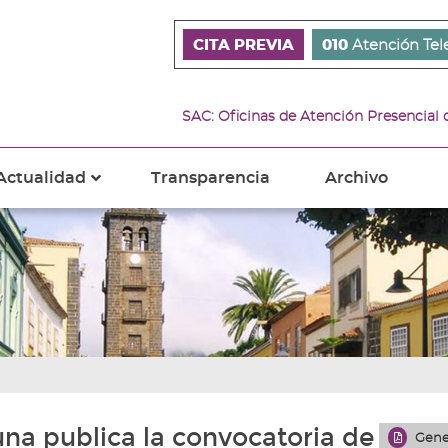
CITA PREVIA
010
Atención Tel
SAC: Oficinas de Atención Presencial
Actualidad
Transparencia
Archivo
???
s???
ader.toggle.subsections???
key.formatter.header.toggle.subsections???
na publica la convocatoria de
Gene