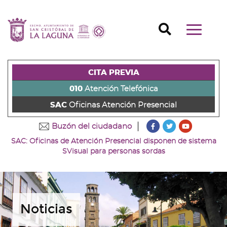
Ir
al
Ir
contenido
a
Ir
Buscador
Mostrar/o
principal
la
al
Ir
navegaci
de
cabecera
pie
al
principal
la
de
de
menú
página
la
la
principal
CITA PREVIA
(alt
página
página
(alt
+
(alt
(alt
+
010
Atención Telefónica
s)
+
+
u)
SAC
Oficinas Atención Presencial
c)
p)
???
???
???
Buzón del ciudadano
key.formatter.head
key.formatter
key.forma
SAC: Oficinas de Atención Presencial disponen de sistema
Ir
Ir
Ir
SVisual para personas sordas
a
a
a
nuestra
nuestra
nuestro
página
página
canal
de
de
de
Facebook
Twitter
Youtube
Noticias