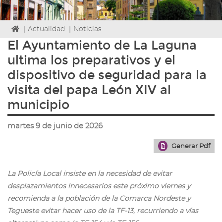
Icono
|
Actualidad
|
Noticias
de
El Ayuntamiento de La Laguna
Home
ultima los preparativos y el
para
ir
dispositivo de seguridad para la
a
visita del papa León XIV al
la
página
municipio
de
inicio
martes 9 de junio de 2026
Generar Pdf
La Policía Local insiste en la necesidad de evitar
desplazamientos innecesarios este próximo viernes y
recomienda a la población de la Comarca Nordeste y
Tegueste evitar hacer uso de la TF-13, recurriendo a vías