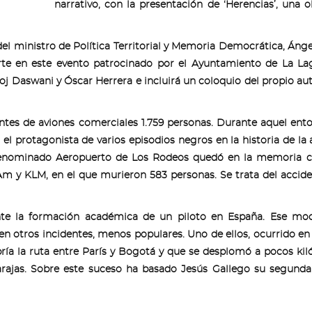
narrativo, con la presentación de ‘Herencias’, una 
del ministro de Política Territorial y Memoria Democrática, Ánge
rte en este evento patrocinado por el Ayuntamiento de La La
oj Daswani y Óscar Herrera e incluirá un coloquio del propio aut
ntes de aviones comerciales 1.759 personas. Durante aquel ento
 el protagonista de varios episodios negros en la historia de la 
 denominado Aeropuerto de Los Rodeos quedó en la memoria c
m y KLM, en el que murieron 583 personas. Se trata del accid
ante la formación académica de un piloto en España. Ese mod
n otros incidentes, menos populares. Uno de ellos, ocurrido en
bría la ruta entre París y Bogotá y que se desplomó a pocos ki
rajas. Sobre este suceso ha basado Jesús Gallego su segunda