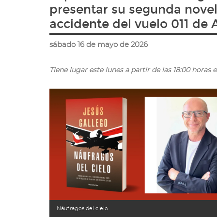
ir
presentar su segunda novela
a
accidente del vuelo 011 de 
la
página
de
sábado 16 de mayo de 2026
inicio
Tiene lugar este lunes a partir de las 18:00 hor
Náufragos del cielo