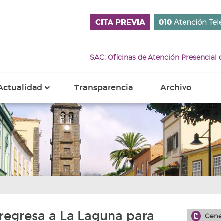
CITA PREVIA
010
Atención Tel
SAC: Oficinas de Atención Presencial
Actualidad
Transparencia
Archivo
???
s???
ader.toggle.subsections???
key.formatter.header.toggle.subsections???
 regresa a La Laguna para
Gene