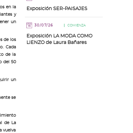
os en la
Exposición SER-PAISAJES
iantes y
tener un
30/07/26
COMIENZA
Exposición LA MODA COMO
s de los
LIENZO de Laura Bañares
to. Cada
o de la
o del 50
irir un
mente se
cimiento
al de La
a vuelva