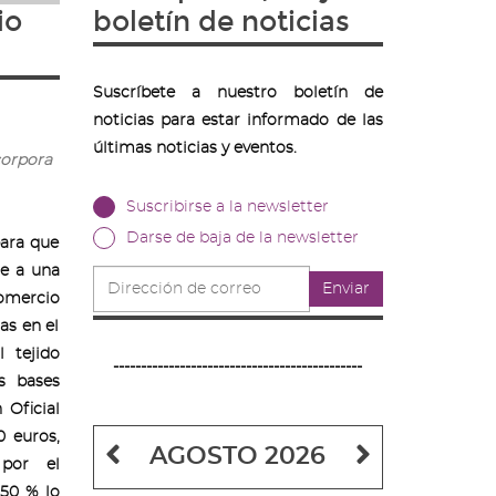
io
boletín de noticias
Suscríbete a nuestro boletín de
noticias para estar informado de las
últimas noticias y eventos.
corpora
Suscribirse a la newsletter
Darse de baja de la newsletter
para que
se a una
Dirección
Enviar
de
omercio
correo
as en el
 tejido
---------------------------------------------
s bases
 Oficial
0 euros,
Mes
Mes
AGOSTO 2026
por el
anterior
siguiente
50 % lo