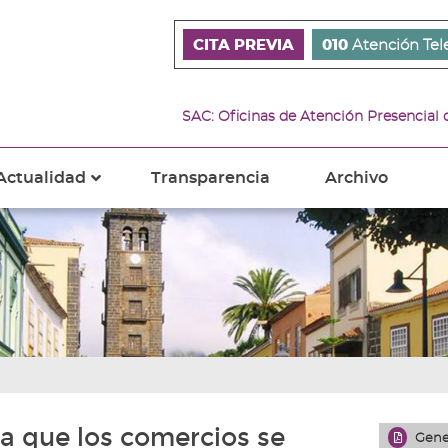
CITA PREVIA
010
Atención Tel
SAC: Oficinas de Atención Presencial
Actualidad
Transparencia
Archivo
???
s???
ader.toggle.subsections???
key.formatter.header.toggle.subsections???
ra que los comercios se
Gene