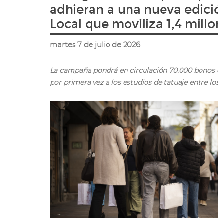
ir
adhieran a una nueva edic
a
Local que moviliza 1,4 mill
la
página
de
martes 7 de julio de 2026
inicio
La campaña pondrá en circulación 70.000 bonos de
por primera vez a los estudios de tatuaje entre l