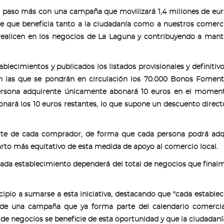
n paso más con una campaña que movilizará 1,4 millones de eur
e que beneficia tanto a la ciudadanía como a nuestros comerc
 realicen en los negocios de La Laguna y contribuyendo a man
ablecimientos y publicados los listados provisionales y definitivo
en las que se pondrán en circulación los 70.000 Bonos Fomen
persona adquirente únicamente abonará 10 euros en el moment
ará los 10 euros restantes, lo que supone un descuento direct
rte de cada comprador, de forma que cada persona podrá adqu
rto más equitativo de esta medida de apoyo al comercio local.
da establecimiento dependerá del total de negocios que final
pio a sumarse a esta iniciativa, destacando que "cada estable
to de una campaña que ya forma parte del calendario comerci
 negocios se beneficie de esta oportunidad y que la ciudadaní