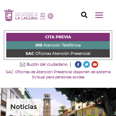
Ir
al
Ir
contenido
a
Ir
Buscador
Mostrar/o
principal
la
al
Ir
navegaci
de
cabecera
pie
al
principal
la
de
de
menú
página
la
la
principal
CITA PREVIA
(alt
página
página
(alt
+
(alt
(alt
+
010
Atención Telefónica
s)
+
+
u)
SAC
Oficinas Atención Presencial
c)
p)
???
???
???
Buzón del ciudadano
key.formatter.head
key.formatter
key.forma
SAC: Oficinas de Atención Presencial disponen de sistema
Ir
Ir
Ir
SVisual para personas sordas
a
a
a
nuestra
nuestra
nuestro
página
página
canal
de
de
de
Facebook
Twitter
Youtube
Noticias