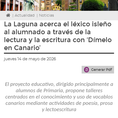
Icono
|
Actualidad
|
Noticias
de
La Laguna acerca el léxico isleño
Home
al alumnado a través de la
para
ir
lectura y la escritura con ‘Dímelo
a
en Canario’
la
página
de
jueves 14 de mayo de 2026
inicio
Generar Pdf
El proyecto educativo, dirigido principalmente a
alumnos de Primaria, propone talleres
centrados en el conocimiento y uso de vocablos
canarios mediante actividades de poesía, prosa
y lectoescritura