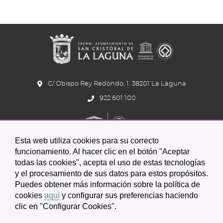
C/ Obispo Rey Redondo, 1. 38201 La Laguna
922 601 100
Esta web utiliza cookies para su correcto
funcionamiento. Al hacer clic en el botón "Aceptar
todas las cookies", acepta el uso de estas tecnologías
y el procesamiento de sus datos para estos propósitos.
Icono
Icono
Icono
Icono
Icono
Icono
Puedes obtener más información sobre la política de
circular
circular
circular
de
de
de
cookies
aquí
y configurar sus preferencias haciendo
clic en "Configurar Cookies".
facebook
twitter
youtube