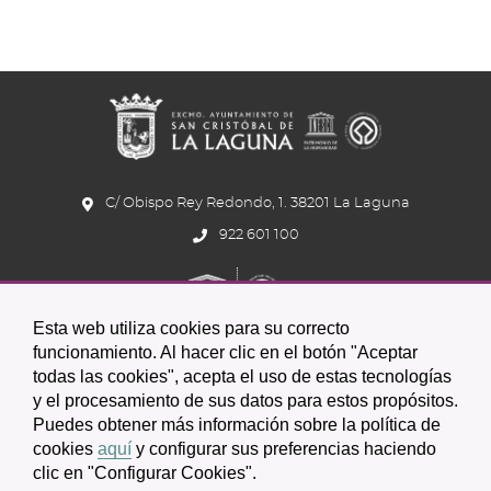
C/ Obispo Rey Redondo, 1. 38201 La Laguna
922 601 100
Esta web utiliza cookies para su correcto
funcionamiento. Al hacer clic en el botón "Aceptar
todas las cookies", acepta el uso de estas tecnologías
y el procesamiento de sus datos para estos propósitos.
Icono
Icono
Icono
Icono
Icono
Icono
Puedes obtener más información sobre la política de
circular
circular
circular
de
de
de
cookies
aquí
y configurar sus preferencias haciendo
clic en "Configurar Cookies".
facebook
twitter
youtube