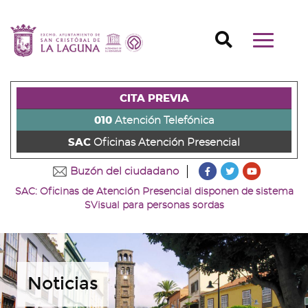
Ir
al
Ir
contenido
a
Ir
Buscador
Mostrar/o
principal
la
al
Ir
navegaci
de
cabecera
pie
al
principal
la
de
de
menú
página
la
la
principal
CITA PREVIA
(alt
página
página
(alt
+
(alt
(alt
+
010
Atención Telefónica
s)
+
+
u)
SAC
Oficinas Atención Presencial
c)
p)
???
???
???
Buzón del ciudadano
key.formatter.head
key.formatter
key.forma
SAC: Oficinas de Atención Presencial disponen de sistema
Ir
Ir
Ir
SVisual para personas sordas
a
a
a
nuestra
nuestra
nuestro
página
página
canal
de
de
de
Facebook
Twitter
Youtube
Noticias