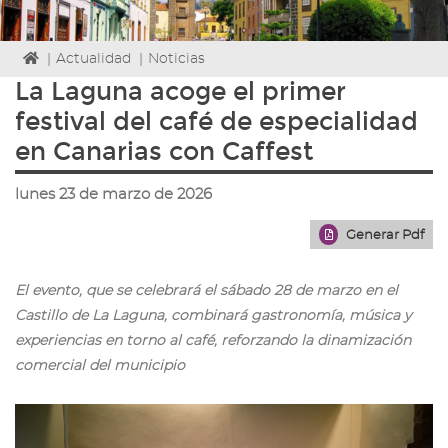
Icono
|
Actualidad
|
Noticias
de
La Laguna acoge el primer
Home
festival del café de especialidad
para
ir
en Canarias con Caffest
a
la
lunes 23 de marzo de 2026
página
de
Generar Pdf
inicio
El evento, que se celebrará el sábado 28 de marzo en el
Castillo de La Laguna, combinará gastronomía, música y
experiencias en torno al café, reforzando la dinamización
comercial del municipio