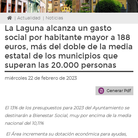
Icono
|
Actualidad
|
Noticias
de
La Laguna alcanza un gasto
Home
social por habitante mayor a 188
para
ir
euros, más del doble de la media
a
estatal de los municipios que
la
página
superan las 20.000 personas
de
inicio
miércoles 22 de febrero de 2023
Generar Pdf
El 13% de los presupuestos para 2023 del Ayuntamiento se
destinarán a Bienestar Social, muy por encima de la media
nacional del 10,11%
El Área incrementa su dotación económica para ayudas,