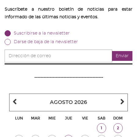
Suscríbete a nuestro boletín de noticias para estar
informado de las últimas noticias y eventos.
Suscribirse a la newsletter
Darse de baja de la newsletter
Dirección
Enviar
de
correo
---------------------------------------------
Mes
Me
AGOSTO 2026
anterior
sig
LUN
MAR
MIE
JUE
VIE
SAB
DOM
Sabado,
Domingo,
1
2