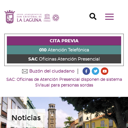
Ir
al
Ir
contenido
a
Ir
Buscador
Mostrar/o
principal
la
al
Ir
navegaci
de
cabecera
pie
al
principal
la
de
de
menú
página
la
la
principal
CITA PREVIA
(alt
página
página
(alt
+
(alt
(alt
+
010
Atención Telefónica
s)
+
+
u)
SAC
Oficinas Atención Presencial
c)
p)
???
???
???
Buzón del ciudadano
key.formatter.head
key.formatter
key.forma
SAC: Oficinas de Atención Presencial disponen de sistema
Ir
Ir
Ir
SVisual para personas sordas
a
a
a
nuestra
nuestra
nuestro
página
página
canal
de
de
de
Facebook
Twitter
Youtube
Noticias