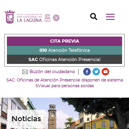
Ir
al
Ir
contenido
a
Ir
Buscador
Mostrar/o
principal
la
al
Ir
navegaci
de
cabecera
pie
al
principal
la
de
de
menú
página
la
la
principal
CITA PREVIA
(alt
página
página
(alt
+
(alt
(alt
+
010
Atención Telefónica
s)
+
+
u)
SAC
Oficinas Atención Presencial
c)
p)
???
???
???
Buzón del ciudadano
key.formatter.head
key.formatter
key.forma
SAC: Oficinas de Atención Presencial disponen de sistema
Ir
Ir
Ir
SVisual para personas sordas
a
a
a
nuestra
nuestra
nuestro
página
página
canal
de
de
de
Facebook
Twitter
Youtube
Noticias