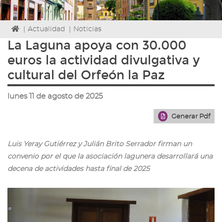
Icono
|
Actualidad
|
Noticias
de
La Laguna apoya con 30.000
Home
euros la actividad divulgativa y
para
ir
cultural del Orfeón la Paz
a
la
lunes 11 de agosto de 2025
página
de
Generar Pdf
inicio
Luis Yeray Gutiérrez y Julián Brito Serrador firman un
convenio por el que la asociación lagunera desarrollará una
decena de actividades hasta final de 2025