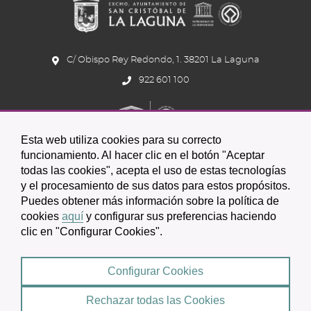
C/ Obispo Rey Redondo, 1. 38201 La Laguna
922 601 100
Esta web utiliza cookies para su correcto
funcionamiento. Al hacer clic en el botón "Aceptar
todas las cookies", acepta el uso de estas tecnologías
Icono
Icono
Icono
y el procesamiento de sus datos para estos propósitos.
Icono
Icono
Icono
Puedes obtener más información sobre la política de
circular
circular
circular
de
de
de
cookies
aquí
y configurar sus preferencias haciendo
clic en "Configurar Cookies".
facebook
twitter
youtube
2026 © Excmo. Ayuntamiento de San Cristóbal de La Laguna
Configurar Cookies
Condiciones de uso
Política de Privacidad
Rechazar todas las Cookies
Mapa web