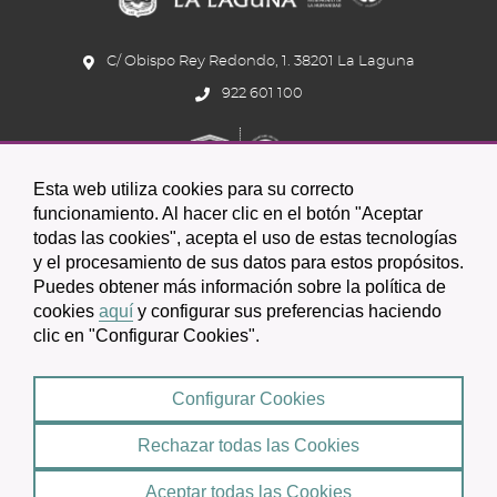
C/ Obispo Rey Redondo, 1. 38201 La Laguna
922 601 100
Esta web utiliza cookies para su correcto
funcionamiento. Al hacer clic en el botón "Aceptar
todas las cookies", acepta el uso de estas tecnologías
Icono
Icono
Icono
y el procesamiento de sus datos para estos propósitos.
Icono
Icono
Icono
Puedes obtener más información sobre la política de
circular
circular
circular
de
de
de
cookies
aquí
y configurar sus preferencias haciendo
clic en "Configurar Cookies".
facebook
twitter
youtube
2026 © Excmo. Ayuntamiento de San Cristóbal de La Laguna
Configurar Cookies
Condiciones de uso
Política de Privacidad
Rechazar todas las Cookies
Mapa web
|
Aceptar todas las Cookies