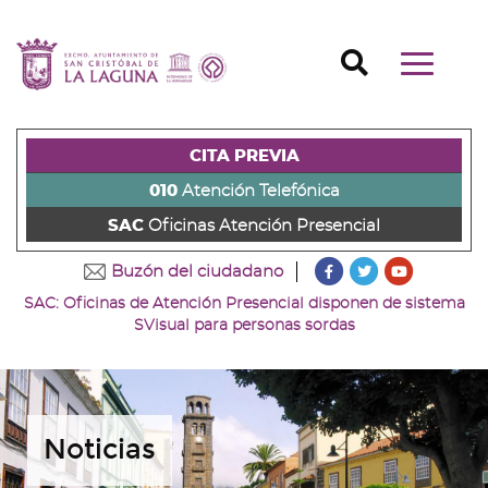
Ir
al
Ir
contenido
a
Ir
Buscador
Mostrar/o
principal
la
al
Ir
navegaci
de
cabecera
pie
al
principal
la
de
de
menú
página
la
la
principal
CITA PREVIA
(alt
página
página
(alt
+
(alt
(alt
+
010
Atención Telefónica
s)
+
+
u)
SAC
Oficinas Atención Presencial
c)
p)
???
???
???
Buzón del ciudadano
key.formatter.head
key.formatter
key.forma
SAC: Oficinas de Atención Presencial disponen de sistema
Ir
Ir
Ir
SVisual para personas sordas
a
a
a
nuestra
nuestra
nuestro
página
página
canal
de
de
de
Facebook
Twitter
Youtube
Noticias