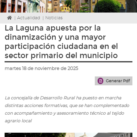
Icono
|
Actualidad
|
Noticias
de
La Laguna apuesta por la
Home
dinamización y una mayor
para
ir
participación ciudadana en el
a
sector primario del municipio
la
página
de
martes 18 de noviembre de 2025
inicio
Generar Pdf
La concejalía de Desarrollo Rural ha puesto en marcha
distintas acciones formativas, que se han complementado
con acompañamiento y asesoramiento técnico al tejido
agrario local