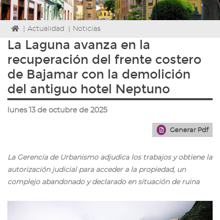
Icono
|
Actualidad
|
Noticias
de
La Laguna avanza en la
Home
recuperación del frente costero
para
ir
de Bajamar con la demolición
a
del antiguo hotel Neptuno
la
página
de
lunes 13 de octubre de 2025
inicio
Generar Pdf
La Gerencia de Urbanismo adjudica los trabajos y obtiene la
autorización judicial para acceder a la propiedad, un
complejo abandonado y declarado en situación de ruina