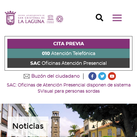
Ir
al
Ir
contenido
a
Ir
Buscador
Mostrar/o
principal
la
al
Ir
navegaci
de
cabecera
pie
al
principal
la
de
de
menú
página
la
la
principal
CITA PREVIA
(alt
página
página
(alt
+
(alt
(alt
+
010
Atención Telefónica
s)
+
+
u)
SAC
Oficinas Atención Presencial
c)
p)
???
???
???
Buzón del ciudadano
key.formatter.head
key.formatter
key.forma
SAC: Oficinas de Atención Presencial disponen de sistema
Ir
Ir
Ir
SVisual para personas sordas
a
a
a
nuestra
nuestra
nuestro
página
página
canal
de
de
de
Facebook
Twitter
Youtube
Noticias