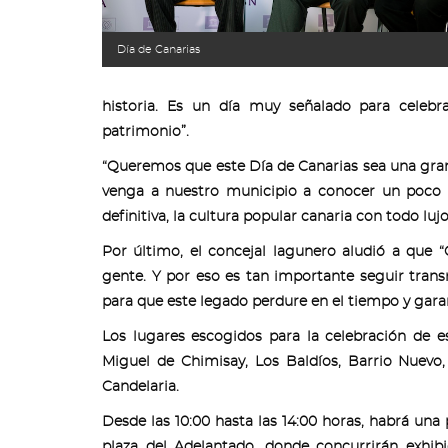
Día de Canarias
historia. Es un día muy señalado para celebr
patrimonio”.
“Queremos que este Día de Canarias sea una gran f
venga a nuestro municipio a conocer un poco má
definitiva, la cultura popular canaria con todo lujo 
Por último, el concejal lagunero aludió a que “C
gente. Y por eso es tan importante seguir trans
para que este legado perdure en el tiempo y gara
Los lugares escogidos para la celebración de es
Miguel de Chimisay, Los Baldíos, Barrio Nuevo,
Candelaria.
Desde las 10:00 hasta las 14:00 horas, habrá un
plaza del Adelantado, donde concurrirán exhib