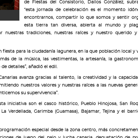
de Fiestas del Consistorio, Dailos González, sub
“esta jornada de celebración es el momento idón
encontrarnos, compartir lo que somos y sentir or
esta tierra tan diversa, abierta al mundo y pla
ar nuestras tradiciones, nuestras raíces y nuestro querido 
iesta para la ciudadanía lagunera, en la que población local y v
s de la música, las vestimentas, la artesanía, la gastronom
de detalles”, añadió el edil.
anarias avanza gracias al talento, la creatividad y la capacid
mitiendo nuestros valores y nuestras raíces a las nuevas gener
nticemos su supervivencia”.
ta iniciativa son el casco histórico, Pueblo Hinojosa, San Ro
 La Verdellada, Garimba (Guamasa), Bajamar, Tejina y el barr
a programación especial desde la zona centro, más concretamen
iciones de juego del palo y lucha canaria, degustación de p