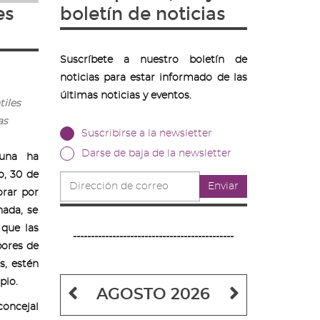
es
boletín de noticias
Suscríbete a nuestro boletín de
noticias para estar informado de las
últimas noticias y eventos.
tiles
as
Suscribirse a la newsletter
Darse de baja de la newsletter
guna ha
o, 30 de
Dirección
Enviar
de
rar por
correo
nada, se
 que las
---------------------------------------------
abores de
s, estén
pio.
Mes
Mes
AGOSTO 2026
concejal
anterior
siguiente