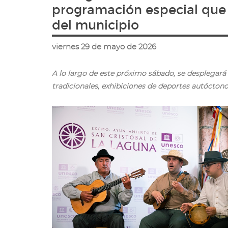
ir
programación especial que s
a
del municipio
la
página
de
viernes 29 de mayo de 2026
inicio
A lo largo de este próximo sábado, se desplegar
tradicionales, exhibiciones de deportes autócton