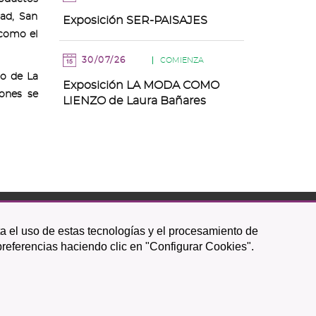
tad, San
Exposición SER-PAISAJES
 como el
30/07/26
COMIENZA
to de La
Exposición LA MODA COMO
iones se
LIENZO de Laura Bañares
ta el uso de estas tecnologías y el procesamiento de
Icono
Icono
Icono
Icono
Icono
Icono
preferencias haciendo clic en "Configurar Cookies".
circular
circular
circular
de
de
de
facebook
twitter
youtube
Política de Privacidad
|
Mapa web
|
Política de cookies