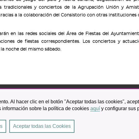
les tradicionales y conciertos de la Agrupación Unión y Amis
racias a la colaboración del Consistorio con otras instituciones
carán en las redes sociales del Área de Fiestas del Ayuntamien
aciones de fiestas correspondientes. Los conciertos y actuac
y la noche del mismo sábado.
bispo Rey Redondo, 1.
nto. Al hacer clic en el botón "Aceptar todas las cookies", acep
a Laguna
 información sobre la política de cookies
aquí
y configurar sus 
601 100
es
Aceptar todas las Cookies
Laguna
|
Condiciones de uso
|
Accesibilidad
|
Protección de datos
|