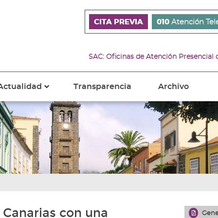
CITA PREVIA
010
Atención Tel
SAC: Oficinas de Atención Presencial
Actualidad
Transparencia
Archivo
???
s???
ader.toggle.subsections???
key.formatter.header.toggle.subsections???
e Canarias con una
Gene