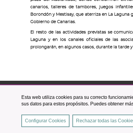
canarios, talleres de tambores, juegos infanti
Borondón y Mestisay, que aterriza en La Laguna g
Gobierno de Canarias.
El resto de las actividades previstas se comuni
Laguna y en los canales oficiales de las asoci
prolongarán, en algunos casos, durante la tarde 
C/ O
Esta web utiliza cookies para su correcto funcionamie
38201 L
sus datos para estos propósitos. Puedes obtener más
922 
Configurar Cookies
Rechazar todas las Cooki
2026 © Excmo. Ayuntamiento de San Cristóbal de La 