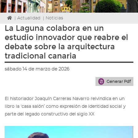
Icono
|
Actualidad
|
Noticias
de
La Laguna colabora en un
Home
estudio innovador que reabre el
para
ir
debate sobre la arquitectura
a
tradicional canaria
la
página
de
sábado 14 de marzo de 2026
inicio
Generar Pdf
El historiador Joaquín Carreras Navarro reivindica en un
libro la ‘casa salón’ como expresión de identidad social y
parte del legado constructivo del siglo XX