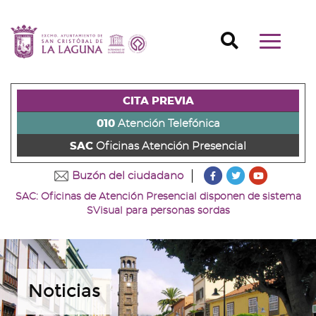
Ir
al
Ir
contenido
a
Ir
Buscador
Mostrar/o
principal
la
al
Ir
navegaci
de
cabecera
pie
al
principal
la
de
de
menú
página
la
la
principal
CITA PREVIA
(alt
página
página
(alt
+
(alt
(alt
+
010
Atención Telefónica
s)
+
+
u)
SAC
Oficinas Atención Presencial
c)
p)
???
???
???
Buzón del ciudadano
key.formatter.head
key.formatter
key.forma
SAC: Oficinas de Atención Presencial disponen de sistema
Ir
Ir
Ir
SVisual para personas sordas
a
a
a
nuestra
nuestra
nuestro
página
página
canal
de
de
de
Facebook
Twitter
Youtube
Noticias