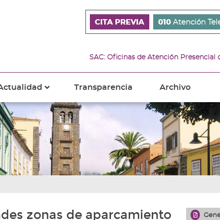
CITA PREVIA
010
Atención Tel
SAC: Oficinas de Atención Presencial
Actualidad
Transparencia
Archivo
???
s???
ader.toggle.subsections???
key.formatter.header.toggle.subsections???
ndes zonas de aparcamiento
Gene