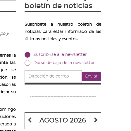
boletín de noticias
Suscríbete a nuestro boletín de
noticias para estar informado de las
mpo y
últimas noticias y eventos.
Suscribirse a la newsletter
ernes la
ante las
Darse de baja de la newsletter
 que se
Dirección
Enviar
ión, se
de
correo
asorias
dejar su
---------------------------------------------
 Domingo
uciones
Mes
Mes
AGOSTO 2026
terado a
anterior
siguiente