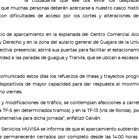
la ciudadanía que ese día evite los desplaza
e que muchas personas deberán acercarse a nuestro casco histó
on dificultades de acceso por los cortes y alteraciones de
io de aparcamiento en la explanada del Centro Comercial Al
 y Derecho y en la zona del aulario general de Guajara de la Uni
ctiva presencial, abrirá sus puertas para facilitar el estacionam
lidad a las paradas de guagua y Tranvía, que se ubican a escaso
omunicado estos días los refuerzos de líneas y trayectos pro
n dispositivos de mayor capacidad para dar respuesta al movim
mo viernes.
 y modificaciones de tráfico, se contemplan afecciones a carre
ta TF-5 (en determinados tramos) y en la TF-13 (Vía de Ronda), po
ternativa para dicha jornada”, enfatizó Galván.
y Servicios MUVISA se informa de que el aparcamiento subterrán
ure permanecerán cerrados por completo desde las 14:00 horas