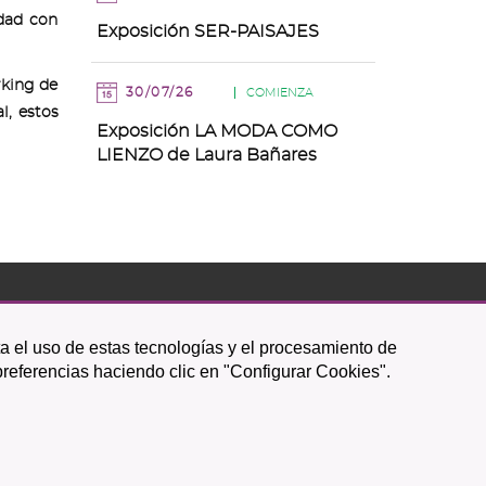
idad con
Exposición SER-PAISAJES
rking de
30/07/26
COMIENZA
l, estos
Exposición LA MODA COMO
LIENZO de Laura Bañares
Icono
Icono
Icono
Icono
Icono
Icono
ta el uso de estas tecnologías y el procesamiento de
circular
circular
circular
de
de
de
preferencias haciendo clic en "Configurar Cookies".
facebook
twitter
youtube
Política de Privacidad
|
Mapa web
|
Política de cookies