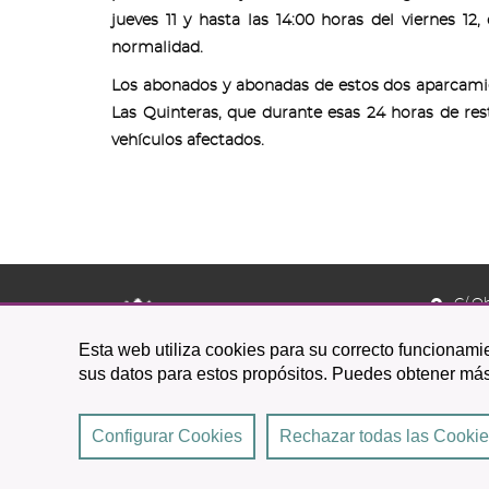
jueves 11 y hasta las 14:00 horas del viernes 
normalidad.
Los abonados y abonadas de estos dos aparcamie
Las Quinteras, que durante esas 24 horas de res
vehículos afectados.
C/ O
38201 L
Esta web utiliza cookies para su correcto funcionamie
922 
sus datos para estos propósitos. Puedes obtener más
Configurar Cookies
Rechazar todas las Cooki
2026 © Excmo. Ayuntamiento de San Cristóbal de La 