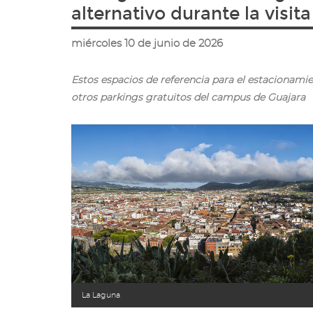
ir
alternativo durante la visit
a
la
miércoles 10 de junio de 2026
página
de
inicio
Estos espacios de referencia para el estacionami
otros parkings gratuitos del campus de Guajara
La Laguna