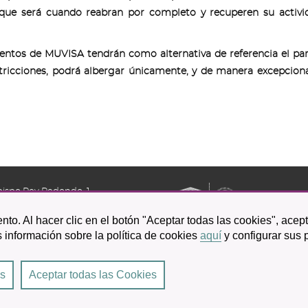
12, que será cuando reabran por completo y recuperen su activ
ntos de MUVISA tendrán como alternativa de referencia el pa
tricciones, podrá albergar únicamente, y de manera excepciona
bispo Rey Redondo, 1.
a Laguna
nto. Al hacer clic en el botón "Aceptar todas las cookies", acep
601 100
 información sobre la política de cookies
aquí
y configurar sus 
es
Aceptar todas las Cookies
Laguna
|
Condiciones de uso
|
Accesibilidad
|
Protección de datos
|