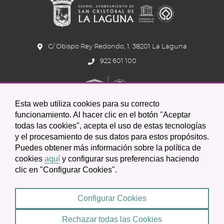
C/ Obispo Rey Redondo, 1. 38201 La Laguna
922 601 100
Esta web utiliza cookies para su correcto
funcionamiento. Al hacer clic en el botón "Aceptar
todas las cookies", acepta el uso de estas tecnologías
y el procesamiento de sus datos para estos propósitos.
Icono
Icono
Icono
Icono
Icono
Icono
Puedes obtener más información sobre la política de
circular
circular
circular
de
de
de
cookies
aquí
y configurar sus preferencias haciendo
clic en "Configurar Cookies".
facebook
twitter
youtube
2026 © Excmo. Ayuntamiento de San Cristóbal de La Laguna
Configurar Cookies
Condiciones de uso
Política de Privacidad
Rechazar todas las Cookies