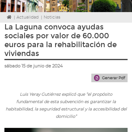
Icono
|
Actualidad
|
Noticias
de
La Laguna convoca ayudas
Home
sociales por valor de 60.000
para
ir
euros para la rehabilitación de
a
viviendas
la
página
de
sábado 15 de junio de 2024
inicio
Generar Pdf
Luis Yeray Gutiérrez explicó que “el propósito
fundamental de esta subvención es garantizar la
habitabilidad, la seguridad estructural y la accesibilidad del
domicilio”