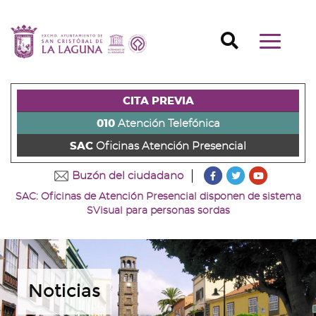
Ir
al
Ir
contenido
a
Ir
Buscador
Mostrar/o
principal
la
al
Ir
navegaci
de
cabecera
pie
al
principal
la
de
de
menú
página
la
la
principal
CITA PREVIA
(alt
página
página
(alt
+
(alt
(alt
+
010
Atención Telefónica
s)
+
+
u)
SAC
Oficinas Atención Presencial
c)
p)
???
???
???
Buzón del ciudadano
key.formatter.head
key.formatter
key.forma
SAC: Oficinas de Atención Presencial disponen de sistema
Ir
Ir
Ir
SVisual para personas sordas
a
a
a
nuestra
nuestra
nuestro
página
página
canal
de
de
de
Facebook
Twitter
Youtube
Noticias