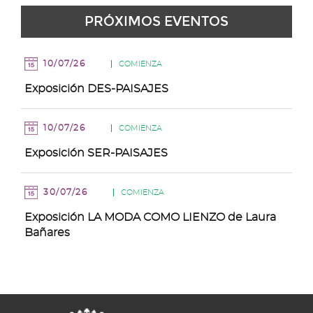
de
de
de
de
de
de
de
31
PRÓXIMOS EVENTOS
Agosto
Agosto
Agosto
Agosto
Agosto
Agosto
Agosto
de
Agosto
10/07/26
COMIENZA
Exposición DES-PAISAJES
10/07/26
COMIENZA
Exposición SER-PAISAJES
30/07/26
COMIENZA
Exposición LA MODA COMO LIENZO de Laura
Bañares