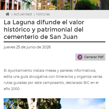
Icono
|
Actualidad
|
Noticias
de
La Laguna difunde el valor
Home
histórico y patrimonial del
para
ir
cementerio de San Juan
a
la
jueves 25 de junio de 2026
página
de
Generar Pdf
inicio
El Ayuntamiento instala mesas y paneles informativos,
edita una guía divulgativa con itinerarios y organiza varias
rutas guiadas por este camposanto, declarado BIC en el
año 2000