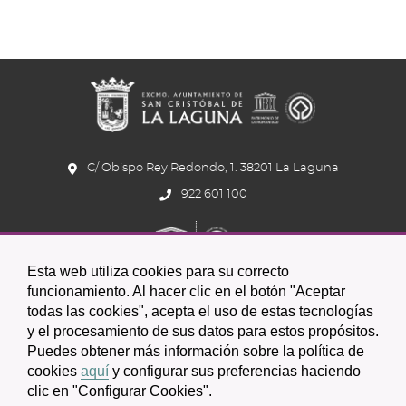
C/ Obispo Rey Redondo, 1. 38201 La Laguna
922 601 100
Esta web utiliza cookies para su correcto
funcionamiento. Al hacer clic en el botón "Aceptar
todas las cookies", acepta el uso de estas tecnologías
y el procesamiento de sus datos para estos propósitos.
Icono
Icono
Icono
Icono
Icono
Icono
Puedes obtener más información sobre la política de
circular
circular
circular
de
de
de
cookies
aquí
y configurar sus preferencias haciendo
clic en "Configurar Cookies".
facebook
twitter
youtube