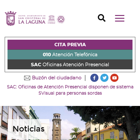
Ir
al
Ir
contenido
a
Ir
Buscador
Mostrar/o
principal
la
al
Ir
navegaci
de
cabecera
pie
al
principal
la
de
de
menú
página
la
la
principal
CITA PREVIA
(alt
página
página
(alt
+
(alt
(alt
+
010
Atención Telefónica
s)
+
+
u)
SAC
Oficinas Atención Presencial
c)
p)
???
???
???
Buzón del ciudadano
key.formatter.head
key.formatter
key.forma
SAC: Oficinas de Atención Presencial disponen de sistema
Ir
Ir
Ir
SVisual para personas sordas
a
a
a
nuestra
nuestra
nuestro
página
página
canal
de
de
de
Facebook
Twitter
Youtube
Noticias