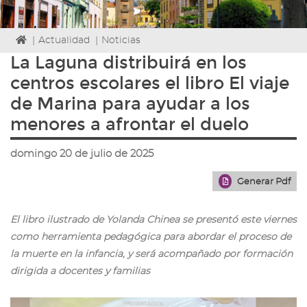
Icono
|
Actualidad
|
Noticias
de
La Laguna distribuirá en los
Home
centros escolares el libro El viaje
para
ir
de Marina para ayudar a los
a
menores a afrontar el duelo
la
página
de
domingo 20 de julio de 2025
inicio
Generar Pdf
El libro ilustrado de Yolanda Chinea se presentó este viernes
como herramienta pedagógica para abordar el proceso de
la muerte en la infancia, y será acompañado por formación
dirigida a docentes y familias