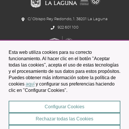
C/ Obispo Rey Redondo, 1. 38201 La Laguna
922 601 100
Esta web utiliza cookies para su correcto
funcionamiento. Al hacer clic en el botón "Aceptar
todas las cookies", acepta el uso de estas tecnologías
Icono
Icono
Icono
y el procesamiento de sus datos para estos propósitos.
Icono
Icono
Icono
Puedes obtener más información sobre la política de
circular
circular
circular
de
de
de
cookies
aquí
y configurar sus preferencias haciendo
clic en "Configurar Cookies".
facebook
twitter
youtube
2026 © Excmo. Ayuntamiento de San Cristóbal de La Laguna
Configurar Cookies
Condiciones de uso
Política de Privacidad
Rechazar todas las Cookies
Mapa web