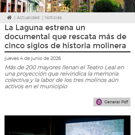
Icono
|
Actualidad
|
Noticias
de
La Laguna estrena un
Home
documental que rescata más de
para
ir
cinco siglos de historia molinera
a
la
jueves 4 de junio de 2026
página
de
Más de 200 mayores llenan el Teatro Leal en
inicio
una proyección que reivindica la memoria
colectiva y la labor de los tres molinos aún
activos en el municipio
Generar Pdf