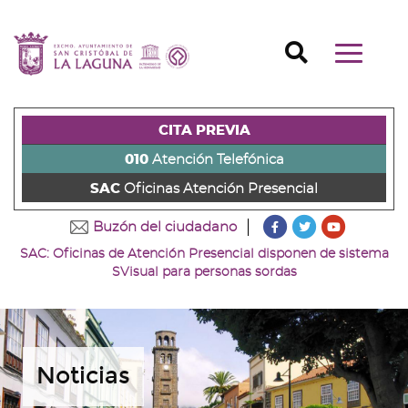
Ir
al
Ir
contenido
a
Ir
Buscador
Mostrar/o
principal
la
al
Ir
navegaci
de
cabecera
pie
al
principal
la
de
de
menú
página
la
la
principal
CITA PREVIA
(alt
página
página
(alt
+
(alt
(alt
+
010
Atención Telefónica
s)
+
+
u)
SAC
Oficinas Atención Presencial
c)
p)
???
???
???
Buzón del ciudadano
key.formatter.head
key.formatter
key.forma
SAC: Oficinas de Atención Presencial disponen de sistema
Ir
Ir
Ir
SVisual para personas sordas
a
a
a
nuestra
nuestra
nuestro
página
página
canal
de
de
de
Facebook
Twitter
Youtube
Noticias