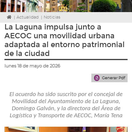
Icono
|
Actualidad
|
Noticias
de
La Laguna impulsa junto a
Home
AECOC una movilidad urbana
para
ir
adaptada al entorno patrimonial
a
de la ciudad
la
página
de
lunes 18 de mayo de 2026
inicio
Generar Pdf
El acuerdo ha sido suscrito por el concejal de
Movilidad del Ayuntamiento de La Laguna,
Domingo Galván, y la directora del Área de
Logística y Transporte de AECOC, María Tena