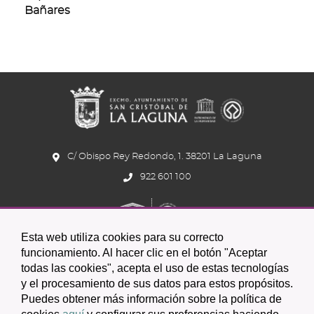
Bañares
C/ Obispo Rey Redondo, 1. 38201 La Laguna
922 601 100
Esta web utiliza cookies para su correcto
funcionamiento. Al hacer clic en el botón "Aceptar
todas las cookies", acepta el uso de estas tecnologías
Icono
Icono
Icono
y el procesamiento de sus datos para estos propósitos.
Icono
Icono
Icono
Puedes obtener más información sobre la política de
circular
circular
circular
de
de
de