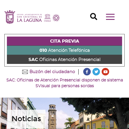
Ir
al
Ir
contenido
a
Ir
Buscador
Mostrar/o
principal
la
al
Ir
navegaci
de
cabecera
pie
al
principal
la
de
de
menú
página
la
la
principal
CITA PREVIA
(alt
página
página
(alt
+
(alt
(alt
+
010
Atención Telefónica
s)
+
+
u)
SAC
Oficinas Atención Presencial
c)
p)
???
???
???
Buzón del ciudadano
key.formatter.head
key.formatter
key.forma
SAC: Oficinas de Atención Presencial disponen de sistema
Ir
Ir
Ir
SVisual para personas sordas
a
a
a
nuestra
nuestra
nuestro
página
página
canal
de
de
de
Facebook
Twitter
Youtube
Noticias