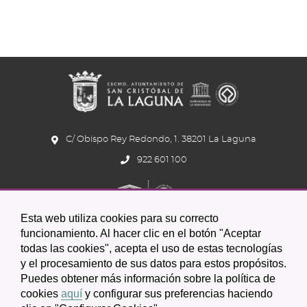
C/ Obispo Rey Redondo, 1. 38201 La Laguna
922 601 100
Esta web utiliza cookies para su correcto
funcionamiento. Al hacer clic en el botón "Aceptar
todas las cookies", acepta el uso de estas tecnologías
Icono
Icono
Icono
y el procesamiento de sus datos para estos propósitos.
Icono
Icono
Icono
Puedes obtener más información sobre la política de
circular
circular
circular
de
de
de
cookies
aquí
y configurar sus preferencias haciendo