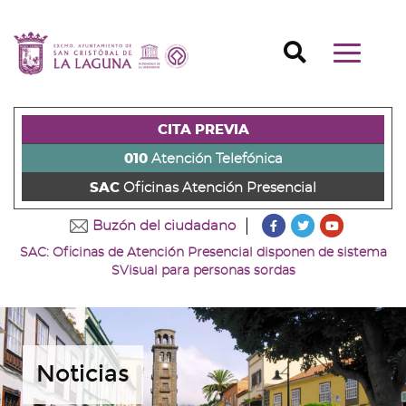
Ir
al
Ir
contenido
a
Ir
Buscador
Mostrar/o
principal
la
al
Ir
navegaci
de
cabecera
pie
al
principal
la
de
de
menú
página
la
la
principal
CITA PREVIA
(alt
página
página
(alt
+
(alt
(alt
+
010
Atención Telefónica
s)
+
+
u)
SAC
Oficinas Atención Presencial
c)
p)
???
???
???
Buzón del ciudadano
key.formatter.head
key.formatter
key.forma
SAC: Oficinas de Atención Presencial disponen de sistema
Ir
Ir
Ir
SVisual para personas sordas
a
a
a
nuestra
nuestra
nuestro
página
página
canal
de
de
de
Facebook
Twitter
Youtube
Noticias