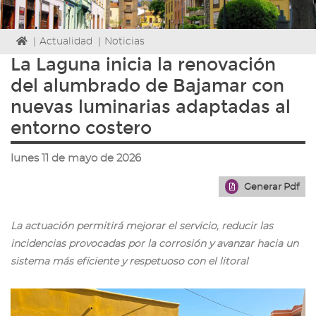
Icono
|
Actualidad
|
Noticias
de
La Laguna inicia la renovación
Home
del alumbrado de Bajamar con
para
ir
nuevas luminarias adaptadas al
a
entorno costero
la
página
de
lunes 11 de mayo de 2026
inicio
Generar Pdf
La actuación permitirá mejorar el servicio, reducir las
incidencias provocadas por la corrosión y avanzar hacia un
sistema más eficiente y respetuoso con el litoral