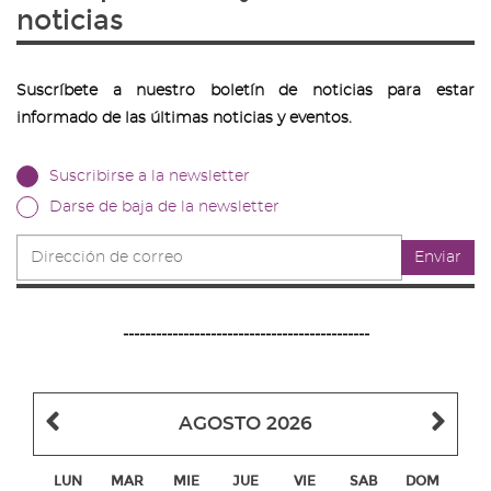
noticias
Suscríbete a nuestro boletín de noticias para estar
informado de las últimas noticias y eventos.
Suscribirse a la newsletter
Darse de baja de la newsletter
Dirección
Enviar
de
correo
---------------------------------------------
Mes
Me
AGOSTO 2026
anterior
sig
LUN
MAR
MIE
JUE
VIE
SAB
DOM