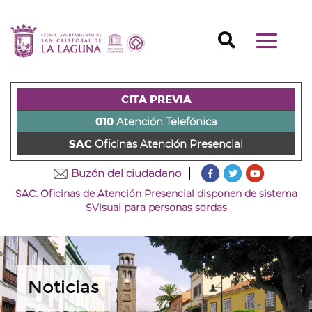
Ir
al
Ir
contenido
a
Ir
Buscador
Mostrar/o
principal
la
al
Ir
navegaci
de
cabecera
pie
al
principal
la
de
de
menú
página
la
la
principal
CITA PREVIA
(alt
página
página
(alt
+
(alt
(alt
+
010
Atención Telefónica
s)
+
+
u)
SAC
Oficinas Atención Presencial
c)
p)
???
???
???
Buzón del ciudadano
key.formatter.head
key.formatter
key.forma
SAC: Oficinas de Atención Presencial disponen de sistema
Ir
Ir
Ir
SVisual para personas sordas
a
a
a
nuestra
nuestra
nuestro
página
página
canal
de
de
de
Facebook
Twitter
Youtube
Noticias