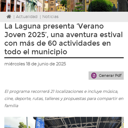
Icono
|
Actualidad
|
Noticias
de
La Laguna presenta ‘Verano
Home
Joven 2025’, una aventura estival
para
ir
con más de 60 actividades en
a
todo el municipio
la
página
de
miércoles 18 de junio de 2025
inicio
Generar Pdf
El programa recorrerá 21 localizaciones e incluye música,
cine, deporte, rutas, talleres y propuestas para compartir en
familia