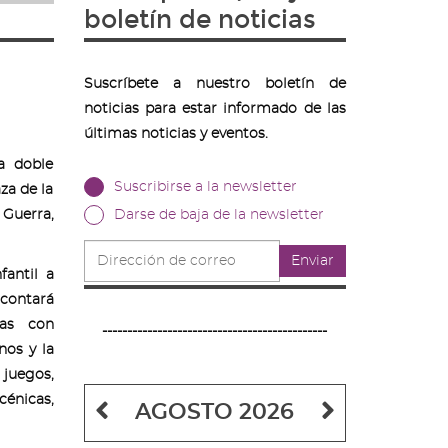
boletín de noticias
Suscríbete a nuestro boletín de
noticias para estar informado de las
últimas noticias y eventos.
a doble
Suscribirse a la newsletter
za de la
 Guerra,
Darse de baja de la newsletter
Dirección
Enviar
de
fantil a
correo
 contará
das con
---------------------------------------------
nos y la
juegos,
énicas,
Mes
Mes
AGOSTO 2026
anterior
siguiente