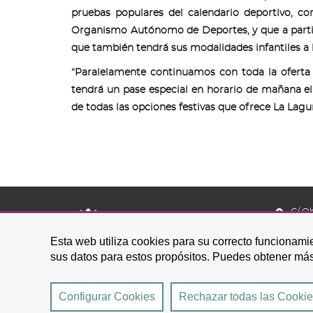
pruebas populares del calendario deportivo, co
Organismo Autónomo de Deportes, y que a partir d
que también tendrá sus modalidades infantiles a l
“Paralelamente continuamos con toda la oferta 
tendrá un pase especial en horario de mañana el 
de todas las opciones festivas que ofrece La Lagu
C/ O
38201 L
Esta web utiliza cookies para su correcto funcionamie
922 
sus datos para estos propósitos. Puedes obtener más
Configurar Cookies
Rechazar todas las Cooki
2026 © Excmo. Ayuntamiento de San Cristóbal de La 