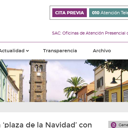
CITA PREVIA
010
Atención Tel
SAC: Oficinas de Atención Presencial
Actualidad
Transparencia
Archivo
???
s???
ader.toggle.subsections???
key.formatter.header.toggle.subsections???
 ‘plaza de la Navidad’ con
Gene