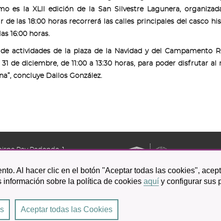
mo es la XLII edición de la San Silvestre Lagunera, organizad
e las 18:00 horas recorrerá las calles principales del casco his
as 16:00 horas.
de actividades de la plaza de la Navidad y del Campamento R
31 de diciembre, de 11:00 a 13:30 horas, para poder disfrutar a
na”, concluye Dailos González.
bispo Rey Redondo, 1.
a Laguna
nto. Al hacer clic en el botón "Aceptar todas las cookies", acep
601 100
 información sobre la política de cookies
aquí
y configurar sus 
es
Aceptar todas las Cookies
Laguna
|
Condiciones de uso
|
Accesibilidad
|
Protección de datos
|