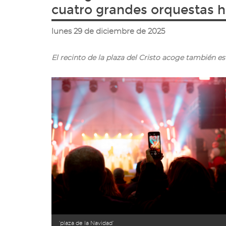
ir
cuatro grandes orquestas 
a
la
lunes 29 de diciembre de 2025
página
de
inicio
El recinto de la plaza del Cristo acoge también e
‘plaza de la Navidad’