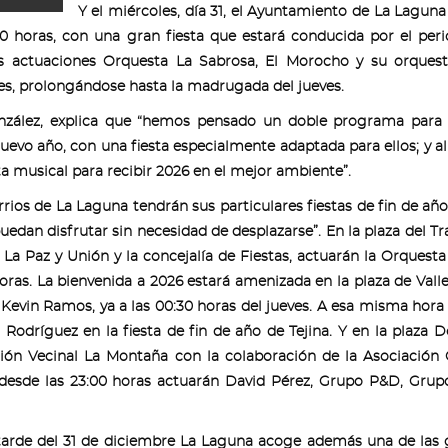
Y el miércoles, día 31, el Ayuntamiento de La Laguna 
30 horas, con una gran fiesta que estará conducida por el peri
as actuaciones Orquesta La Sabrosa, El Morocho y su orquest
es, prolongándose hasta la madrugada del jueves.
onzález, explica que “hemos pensado un doble programa para
uevo año, con una fiesta especialmente adaptada para ellos; y 
a musical para recibir 2026 en el mejor ambiente”.
ios de La Laguna tendrán sus particulares fiestas de fin de año
edan disfrutar sin necesidad de desplazarse”. En la plaza del Tr
 La Paz y Unión y la concejalía de Fiestas, actuarán la Orquest
 horas. La bienvenida a 2026 estará amenizada en la plaza de Vall
Kevin Ramos, ya a las 00:30 horas del jueves. A esa misma hora
 Rodríguez en la fiesta de fin de año de Tejina. Y en la plaza
ión Vecinal La Montaña con la colaboración de la Asociación 
, desde las 23:00 horas actuarán David Pérez, Grupo P&D, Gru
 tarde del 31 de diciembre La Laguna acoge además una de las