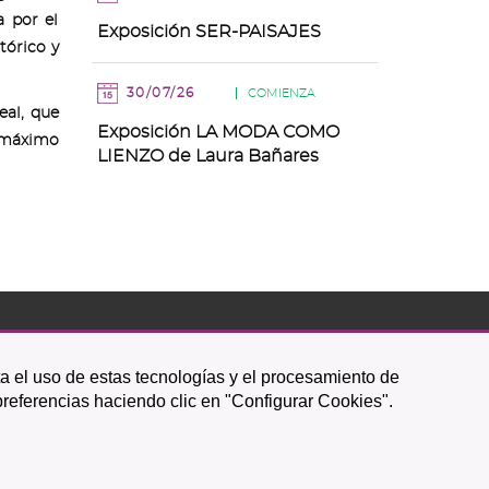
a por el
Exposición SER-PAISAJES
tórico y
30/07/26
COMIENZA
eal, que
Exposición LA MODA COMO
l máximo
LIENZO de Laura Bañares
Icono
Icono
Icono
Icono
Icono
Icono
ta el uso de estas tecnologías y el procesamiento de
circular
circular
circular
de
de
de
preferencias haciendo clic en "Configurar Cookies".
facebook
twitter
youtube
Política de Privacidad
|
Mapa web
|
Política de cookies