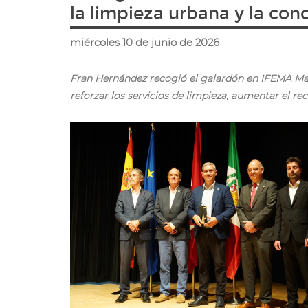
ir
la limpieza urbana y la con
a
la
miércoles 10 de junio de 2026
página
de
inicio
Fran Hernández recogió el galardón en IFEMA Madr
reforzar los servicios de limpieza, aumentar el re