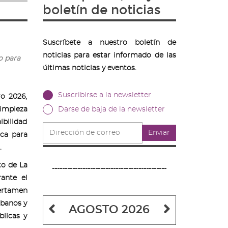
boletín de noticias
Suscríbete a nuestro boletín de
noticias para estar informado de las
o para
últimas noticias y eventos.
Suscribirse a la newsletter
o 2026,
limpieza
Darse de baja de la newsletter
bilidad
Dirección
Enviar
ica para
de
correo
.
to de La
---------------------------------------------
ante el
certamen
rbanos y
Mes
Mes
AGOSTO 2026
licas y
anterior
siguiente