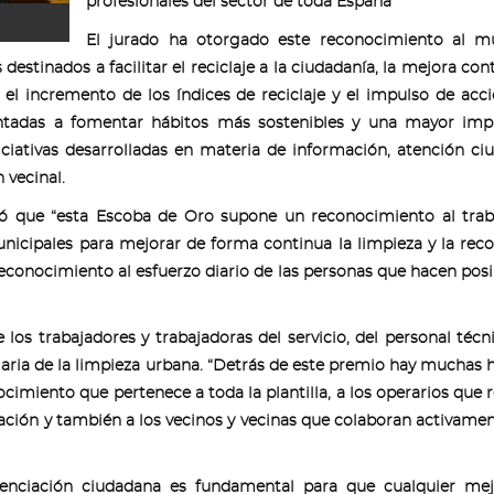
profesionales del sector de toda España
El jurado ha otorgado este reconocimiento al mu
 destinados a facilitar el reciclaje a la ciudadanía, la mejora con
, el incremento de los índices de reciclaje y el impulso de acc
ntadas a fomentar hábitos más sostenibles y una mayor impl
iciativas desarrolladas en materia de información, atención ci
 vecinal.
ló que “esta Escoba de Oro supone un reconocimiento al tra
unicipales para mejorar de forma continua la limpieza y la rec
reconocimiento al esfuerzo diario de las personas que hacen posi
 los trabajadores y trabajadoras del servicio, del personal técn
diaria de la limpieza urbana. “Detrás de este premio hay muchas 
cimiento que pertenece a toda la plantilla, a los operarios que 
nación y también a los vecinos y vecinas que colaboran activamen
enciación ciudadana es fundamental para que cualquier mej