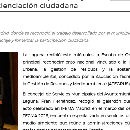
cienciación ciudadana
id, donde se reconoció el trabajo desarrollado por el municipi
ciclaje y fomentar la participación ciudadana
La Laguna recibió este miércoles la Escoba de Or
principal reconocimiento nacional vinculado a la 
urbana, la gestión de residuos y la sosteni
medioambiental, concedido por la Asociación Técn
la Gestión de Residuos y Medio Ambiente (ATEGRUS)
El concejal de Servicios Municipales del Ayuntamien
Laguna, Fran Hernández, recogió el galardón dur
acto celebrado en IFEMA Madrid, en el marco del 
TECMA 2026, encuentro especializado en servicios u
medio ambiente que reúne a administraciones púb