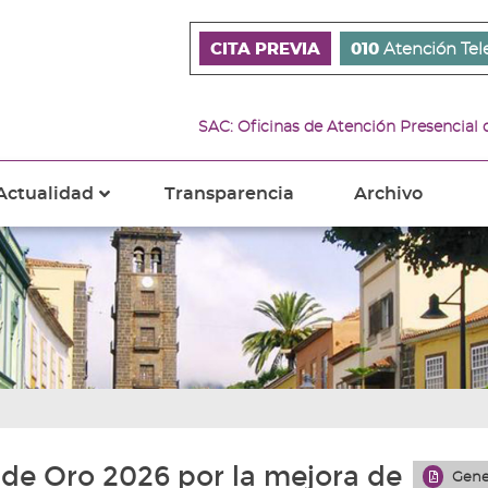
CITA PREVIA
010
Atención Tel
SAC: Oficinas de Atención Presencial
Actualidad
Transparencia
Archivo
???
s???
ader.toggle.subsections???
key.formatter.header.toggle.subsections???
 de Oro 2026 por la mejora de
Gene