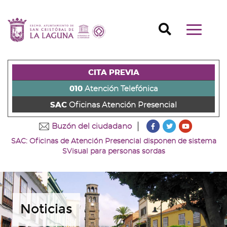
Ir
al
Ir
contenido
a
Ir
Buscador
Mostrar/o
principal
la
al
Ir
navegaci
de
cabecera
pie
al
principal
la
de
de
menú
página
la
la
principal
CITA PREVIA
(alt
página
página
(alt
+
(alt
(alt
+
010
Atención Telefónica
s)
+
+
u)
SAC
Oficinas Atención Presencial
c)
p)
???
???
???
Buzón del ciudadano
key.formatter.head
key.formatter
key.forma
SAC: Oficinas de Atención Presencial disponen de sistema
Ir
Ir
Ir
SVisual para personas sordas
a
a
a
nuestra
nuestra
nuestro
página
página
canal
de
de
de
Facebook
Twitter
Youtube
Noticias