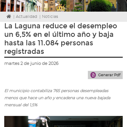
Icono
|
Actualidad
|
Noticias
de
La Laguna reduce el desempleo
Home
un 6,5% en el último año y baja
para
ir
hasta las 11.084 personas
a
registradas
la
página
de
martes 2 de junio de 2026
inicio
Generar Pdf
El municipio contabiliza 765 personas desempleadas
menos que hace un año y encadena una nueva bajada
mensual del 1,5%